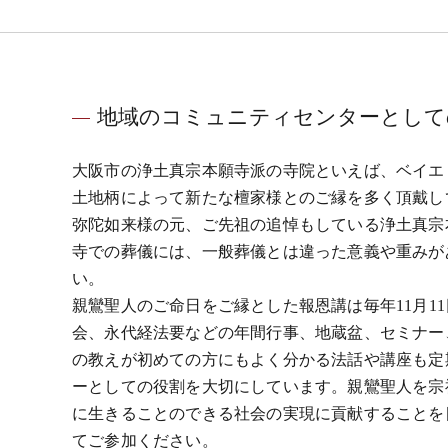
地域のコミュニティセンターとして
大阪市の浄土真宗本願寺派の寺院といえば、ベイエ
土地柄によって新たな檀家様とのご縁を多く頂戴し
弥陀如来様の元、ご先祖の追悼もしている浄土真宗
寺での葬儀には、一般葬儀とは違った意義や重みが
い。
親鸞聖人のご命日をご縁とした報恩講は毎年11月1
会、永代経法要などの年間行事、地蔵盆、セミナー
の教えが初めての方にもよく分かる法話や講座も定
ーとしての役割を大切にしています。親鸞聖人を宗
に生きることのできる社会の実現に貢献することを
てご参加ください。