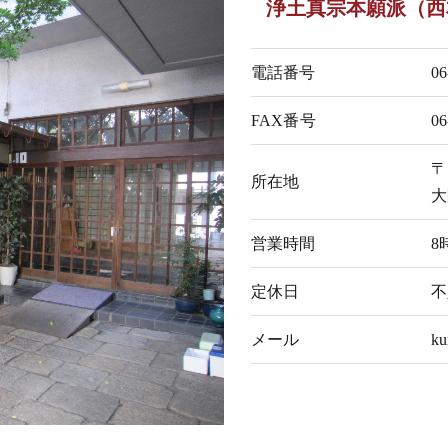
浄土真宗本願派（西
電話番号
06
FAX番号
06
〒
所在地
大
営業時間
8
定休日
不
メール
ku