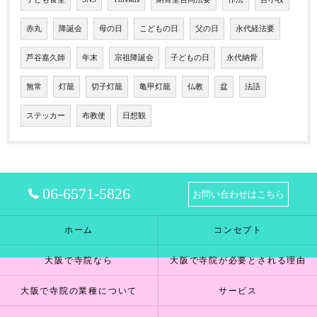
赤丸
降誕会
母の日
こどもの日
父の日
永代経法要
芦谷嘉久師
年末
宗祖降誕会
子どもの日
永代納骨
無常
灯籠
切子灯籠
亀甲灯籠
仏教
盆
法語
ステッカー
布教使
日想観
06-6571-5826
お問い合わせはこちら
ホーム
コンセプト
大阪で寺院なら
大阪で寺院が必要とされる理由
大阪で寺院の業種について
サービス