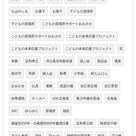
ちはやふる
お菓子
お菓子
子どもの居場所
子どもの居場所
こどもの居場所サポートおおさか
こどもの居場所サポートおおさか
こどもの未来応援プロジェクト
こどもの未来応援プロジェクト
こどもの未来応援プロジェクト
花
布教
足利孝之
浄土真宗本願寺派
偲ぶ会
茶話会
通夜
前坊守
弔辞
婦人会
秋季
小学校
町たんけん
おみがき
仏具
屠蘇
流盃の儀
自己肯定感
自己受容
自尊感情
サッカー
ASC北海道
青少年健全育成
北海道
ASC
ゆらゆら
居場所
福祉
御誕生850年・立教開宗800年慶讃法要
足利孝之師
味府浩子師
子ども食堂
SNS
Threads
納骨堂合同法要
作法
苫小牧