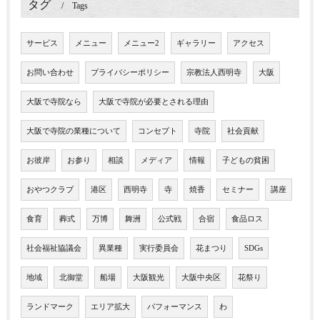
タグ
Tags
サービス
メニュー
メニュー2
ギャラリー
アクセス
お問い合わせ
プライバシーポリシー
宗教法人西明寺
大阪
大阪で寺院なら
大阪で寺院が必要とされる理由
大阪で寺院の業種について
コンセプト
寺院
社会貢献
お彼岸
お参り
相談
メディア
情報
子どもの貧困
おやつクラブ
港区
西明寺
寺
焼香
セミナー
講座
食育
葬式
万博
舞洲
公式戦
合宿
食品ロス
社会福祉協議会
異業種
実行委員会
花まつり
SDGs
地域
北御堂
船場
大阪観光
大阪中央区
花祭り
ランドマーク
エリア拡大
パフォーマンス
わ