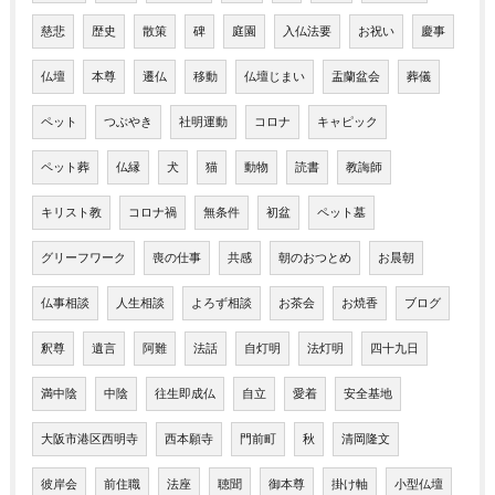
慈悲
歴史
散策
碑
庭園
入仏法要
お祝い
慶事
仏壇
本尊
遷仏
移動
仏壇じまい
盂蘭盆会
葬儀
ペット
つぶやき
社明運動
コロナ
キャピック
ペット葬
仏縁
犬
猫
動物
読書
教誨師
キリスト教
コロナ禍
無条件
初盆
ペット墓
グリーフワーク
喪の仕事
共感
朝のおつとめ
お晨朝
仏事相談
人生相談
よろず相談
お茶会
お焼香
ブログ
釈尊
遺言
阿難
法話
自灯明
法灯明
四十九日
満中陰
中陰
往生即成仏
自立
愛着
安全基地
大阪市港区西明寺
西本願寺
門前町
秋
清岡隆文
彼岸会
前住職
法座
聴聞
御本尊
掛け軸
小型仏壇