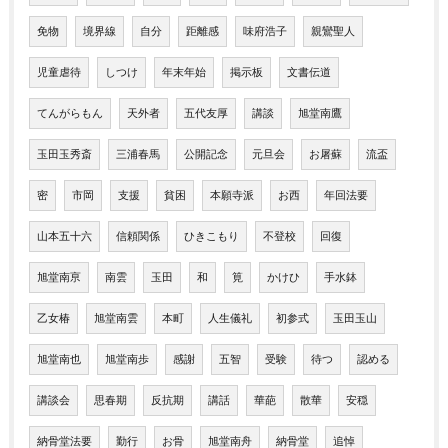
免物
境界線
自分
距離感
味府浩子
親鸞聖人
児童虐待
しつけ
年末年始
掲示板
文書伝道
てんがらもん
天外者
五代友厚
講談
旭堂南鷹
玉田玉秀斎
三浦春馬
公開記念
元旦会
お屠蘇
流盃
密
市岡
支援
貧困
本願寺派
お西
年回法要
山本五十六
信頼関係
ひきこもり
不登校
回復
旭堂南亰
南雲
玉田
和
筧
かけひ
手水鉢
乙女椿
旭堂南雲
本町
人生儀礼
初参式
玉田玉山
旭堂南也
旭堂南歩
感謝
五智
受験
待つ
認める
講談会
思春期
反抗期
講話
華葩
散華
安穏
納骨堂法要
勤行
お骨
旭堂南舟
納骨堂
追悼