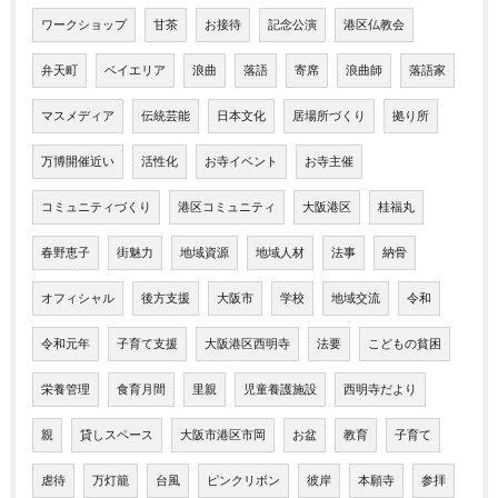
ワークショップ
甘茶
お接待
記念公演
港区仏教会
弁天町
ベイエリア
浪曲
落語
寄席
浪曲師
落語家
マスメディア
伝統芸能
日本文化
居場所づくり
拠り所
万博開催近い
活性化
お寺イベント
お寺主催
コミュニティづくり
港区コミュニティ
大阪港区
桂福丸
春野恵子
街魅力
地域資源
地域人材
法事
納骨
オフィシャル
後方支援
大阪市
学校
地域交流
令和
令和元年
子育て支援
大阪港区西明寺
法要
こどもの貧困
栄養管理
食育月間
里親
児童養護施設
西明寺だより
親
貸しスペース
大阪市港区市岡
お盆
教育
子育て
虐待
万灯籠
台風
ピンクリボン
彼岸
本願寺
参拝