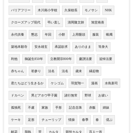
バリアフリー
木川南小学校
久保校長
モノサシ
NHK
クローズアップ現代
弔い直し
清岡隆文師
旭堂南喜
永代供養
懇志
年回
小餅
上用饅頭
服装
蝋燭
築地本願寺
安永雄玄
承認欲求
ありのまま
等身大
利他
御誕生850年
立教開宗800年
慶讃法要
追悼法要
赤ちゃん
初参り
法名
法名
歳末
縁起物
君たちはどう生きるか
ケシゴム
羽賀翔一
漫画
水島新司
ドカベン
男どアホウ甲子園
諸行無常
野球
お祓い
孤独死
不慮
家族
手形
記念念珠
赤飯
姉妹
ケーキ
足形
チューリップ
情操
春季
春
偲ぶ
献花
我執
苦
カルタ
競技カルタ
百人一首