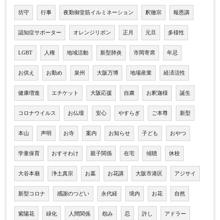
坊守
行事
夜勤御堂筋イルミネーション
釈徹宗
報恩講
認知症サポーター
オレンジリボン
正月
元旦
多様性
LGBT
人権
地域活動
新型肺炎
市岡寄席
年忌
お供え
お勤め
泉州
大阪万博
地場産業
経済活性
健康増進
エチケット
大阪応援
自粛
お釈迦様
誕生
コロナウイルス
お仏壇
安心
やすらぎ
ご本尊
新型
本山
声明
お寺
案内
お知らせ
子ども
おやつ
学童保育
おすそわけ
親子関係
在宅
傾聴
休校
大谷本廟
浄土真宗
お墓
お花講
大阪市港区
アジサイ
新型コロナ
感謝のつどい
永代経
境内
お花
自然
紫陽花
緑化
人間関係
怨み
忍
許し
アドラー