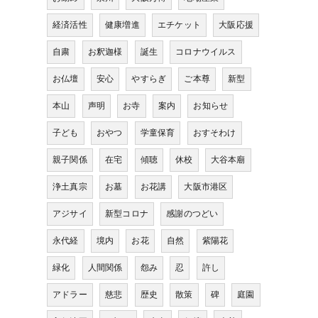
経済活性
健康増進
エチケット
大阪応援
自粛
お釈迦様
誕生
コロナウイルス
お仏壇
安心
やすらぎ
ご本尊
新型
本山
声明
お寺
案内
お知らせ
子ども
おやつ
学童保育
おすそわけ
親子関係
在宅
傾聴
休校
大谷本廟
浄土真宗
お墓
お花講
大阪市港区
アジサイ
新型コロナ
感謝のつどい
永代経
境内
お花
自然
紫陽花
緑化
人間関係
怨み
忍
許し
アドラー
慈悲
歴史
散策
碑
庭園