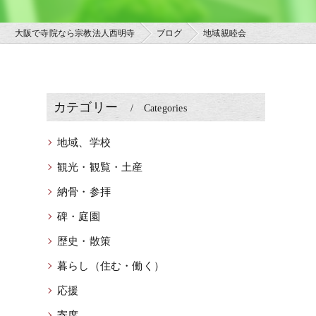
大阪で寺院なら宗教法人西明寺
ブログ
地域親睦会
カテゴリー
Categories
地域、学校
観光・観覧・土産
睦
納骨・参拝
碑・庭園
歴史・散策
暮らし（住む・働く）
応援
寄席