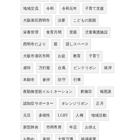
地域交流
令和
令和元年
子育て支援
大阪港区西明寺
法要
こどもの貧困
栄養管理
食育月間
里親
児童養護施設
西明寺だより
親
貸しスペース
大阪市港区市岡
お盆
教育
子育て
虐待
万灯籠
台風
ピンクリボン
彼岸
本願寺
参拝
坊守
行事
夜勤御堂筋イルミネーション
釈徹宗
報恩講
認知症サポーター
オレンジリボン
正月
元旦
多様性
LGBT
人権
地域活動
新型肺炎
市岡寄席
年忌
お供え
お勤め
泉州
大阪万博
地場産業