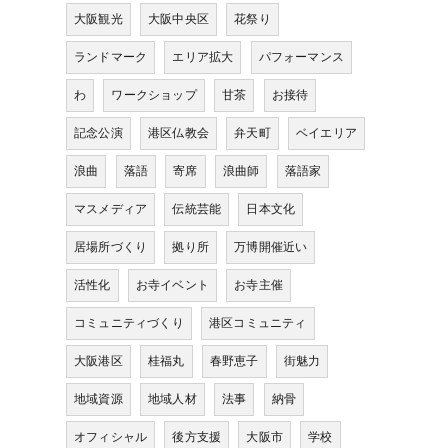
大阪観光
大阪中央区
花祭り
ランドマーク
エリア拡大
パフォーマンス
わ
ワークショップ
甘茶
お接待
記念公演
港区仏教会
弁天町
ベイエリア
浪曲
落語
寄席
浪曲師
落語家
マスメディア
伝統芸能
日本文化
居場所づくり
拠り所
万博開催近い
活性化
お寺イベント
お寺主催
コミュニティづくり
港区コミュニティ
大阪港区
桂福丸
春野恵子
街魅力
地域資源
地域人材
法事
納骨
オフィシャル
後方支援
大阪市
学校