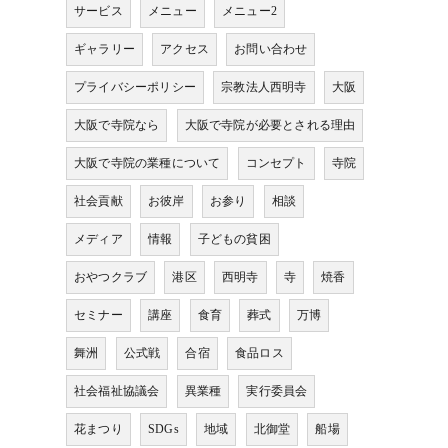
サービス
メニュー
メニュー2
ギャラリー
アクセス
お問い合わせ
プライバシーポリシー
宗教法人西明寺
大阪
大阪で寺院なら
大阪で寺院が必要とされる理由
大阪で寺院の業種について
コンセプト
寺院
社会貢献
お彼岸
お参り
相談
メディア
情報
子どもの貧困
おやつクラブ
港区
西明寺
寺
焼香
セミナー
講座
食育
葬式
万博
舞洲
公式戦
合宿
食品ロス
社会福祉協議会
異業種
実行委員会
花まつり
SDGs
地域
北御堂
船場