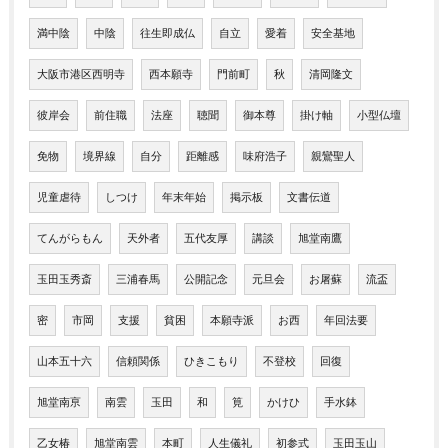
満中陰
中陰
往生即成仏
自立
愛着
安全基地
大阪市港区西明寺
西本願寺
門前町
秋
清岡隆文
彼岸会
前住職
法座
聴聞
御本尊
掛け軸
小型仏壇
免物
境界線
自分
距離感
味府浩子
親鸞聖人
児童虐待
しつけ
年末年始
掲示板
文書伝道
てんがらもん
天外者
五代友厚
講談
旭堂南鷹
玉田玉秀斎
三浦春馬
公開記念
元旦会
お屠蘇
流盃
密
市岡
支援
貧困
本願寺派
お西
年回法要
山本五十六
信頼関係
ひきこもり
不登校
回復
旭堂南亰
南雲
玉田
和
筧
かけひ
手水鉢
乙女椿
旭堂南雲
本町
人生儀礼
初参式
玉田玉山