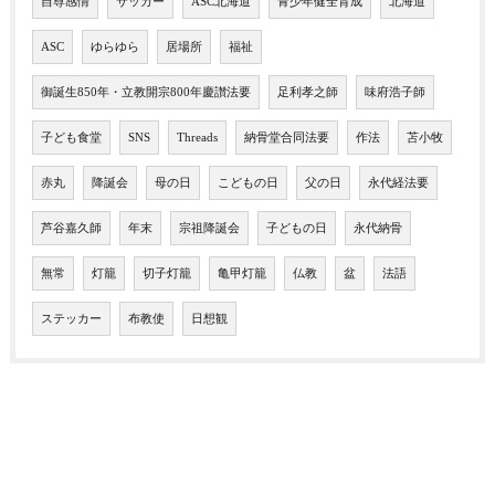
自尊感情
サッカー
ASC北海道
青少年健全育成
北海道
ASC
ゆらゆら
居場所
福祉
御誕生850年・立教開宗800年慶讃法要
足利孝之師
味府浩子師
子ども食堂
SNS
Threads
納骨堂合同法要
作法
苫小牧
赤丸
降誕会
母の日
こどもの日
父の日
永代経法要
芦谷嘉久師
年末
宗祖降誕会
子どもの日
永代納骨
無常
灯籠
切子灯籠
亀甲灯籠
仏教
盆
法語
ステッカー
布教使
日想観