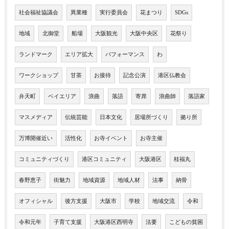
社会福祉協議会
異業種
実行委員会
花まつり
SDGs
地域
北御堂
船場
大阪観光
大阪中央区
花祭り
ランドマーク
エリア拡大
パフォーマンス
わ
ワークショップ
甘茶
お接待
記念公演
港区仏教会
弁天町
ベイエリア
浪曲
落語
寄席
浪曲師
落語家
マスメディア
伝統芸能
日本文化
居場所づくり
拠り所
万博開催近い
活性化
お寺イベント
お寺主催
コミュニティづくり
港区コミュニティ
大阪港区
桂福丸
春野恵子
街魅力
地域資源
地域人材
法事
納骨
オフィシャル
後方支援
大阪市
学校
地域交流
令和
令和元年
子育て支援
大阪港区西明寺
法要
こどもの貧困