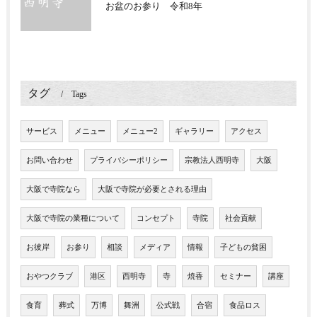
お盆のお参り 令和8年
タグ
Tags
サービス
メニュー
メニュー2
ギャラリー
アクセス
お問い合わせ
プライバシーポリシー
宗教法人西明寺
大阪
大阪で寺院なら
大阪で寺院が必要とされる理由
大阪で寺院の業種について
コンセプト
寺院
社会貢献
お彼岸
お参り
相談
メディア
情報
子どもの貧困
おやつクラブ
港区
西明寺
寺
焼香
セミナー
講座
食育
葬式
万博
舞洲
公式戦
合宿
食品ロス