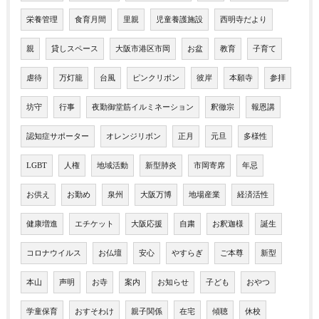
栄養管理
食育月間
里親
児童養護施設
西明寺だより
親
貸しスペース
大阪市港区市岡
お盆
教育
子育て
虐待
万灯籠
台風
ピンクリボン
彼岸
本願寺
参拝
坊守
行事
夜勤御堂筋イルミネーション
釈徹宗
報恩講
認知症サポーター
オレンジリボン
正月
元旦
多様性
LGBT
人権
地域活動
新型肺炎
市岡寄席
年忌
お供え
お勤め
泉州
大阪万博
地場産業
経済活性
健康増進
エチケット
大阪応援
自粛
お釈迦様
誕生
コロナウイルス
お仏壇
安心
やすらぎ
ご本尊
新型
本山
声明
お寺
案内
お知らせ
子ども
おやつ
学童保育
おすそわけ
親子関係
在宅
傾聴
休校