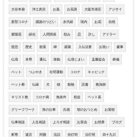
大谷本廟
浄土真宗
お墓
お花講
大阪市港区
アジサイ
新型コロナ
感謝のつどい
永代経
境内
お花
自然
紫陽花
緑化
人間関係
怨み
忍
許し
アドラー
慈悲
歴史
散策
碑
庭園
入仏法要
お祝い
慶事
仏壇
本尊
遷仏
移動
仏壇じまい
盂蘭盆会
葬儀
ペット
つぶやき
社明運動
コロナ
キャピック
ペット葬
仏縁
犬
猫
動物
読書
教誨師
キリスト教
コロナ禍
無条件
初盆
ペット墓
グリーフワーク
喪の仕事
共感
朝のおつとめ
お晨朝
仏事相談
人生相談
よろず相談
お茶会
お焼香
ブログ
釈尊
遺言
阿難
法話
自灯明
法灯明
四十九日