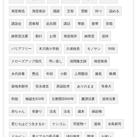
旭堂南也
旭堂南歩
感謝
五智
受験
待つ
認める
講談会
思春期
反抗期
講話
華葩
散華
安穏
納骨堂法要
勤行
お骨
旭堂南舟
納骨堂
追悼
バリアフリー
木川南小学校
久保校長
モノサシ
NHK
クローズアップ現代
弔い直し
清岡隆文師
旭堂南喜
永代供養
懇志
年回
小餅
上用饅頭
服装
蝋燭
築地本願寺
安永雄玄
承認欲求
ありのまま
等身大
利他
御誕生850年
立教開宗800年
慶讃法要
追悼法要
赤ちゃん
初参り
法名
法名
歳末
縁起物
君たちはどう生きるか
ケシゴム
羽賀翔一
漫画
水島新司
ドカベン
男どアホウ甲子園
諸行無常
野球
お祓い