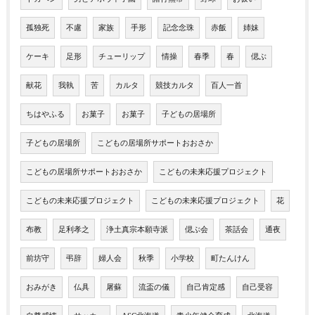
孤独死
不慮
家族
手形
記念念珠
赤飯
姉妹
ケーキ
足形
チューリップ
情操
春季
春
偲ぶ
献花
我執
苦
カルタ
競技カルタ
百人一首
ちはやふる
お菓子
お菓子
子どもの居場所
子どもの居場所
こどもの居場所サポートおおさか
こどもの居場所サポートおおさか
こどもの未来応援プロジェクト
こどもの未来応援プロジェクト
こどもの未来応援プロジェクト
花
布教
足利孝之
浄土真宗本願寺派
偲ぶ会
茶話会
通夜
前坊守
弔辞
婦人会
秋季
小学校
町たんけん
おみがき
仏具
屠蘇
流盃の儀
自己肯定感
自己受容