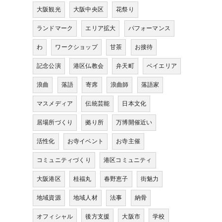
大阪観光
大阪中央区
花祭り
ランドマーク
エリア拡大
パフォーマンス
わ
ワークショップ
甘茶
お接待
記念公演
港区仏教会
弁天町
ベイエリア
浪曲
落語
寄席
浪曲師
落語家
マスメディア
伝統芸能
日本文化
居場所づくり
拠り所
万博開催近い
活性化
お寺イベント
お寺主催
コミュニティづくり
港区コミュニティ
大阪港区
桂福丸
春野恵子
街魅力
地域資源
地域人材
法事
納骨
オフィシャル
後方支援
大阪市
学校