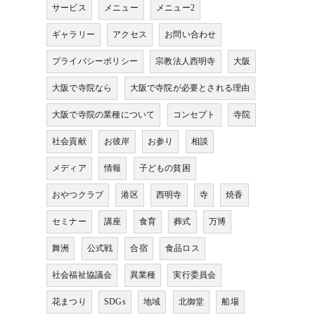
サービス
メニュー
メニュー2
ギャラリー
アクセス
お問い合わせ
プライバシーポリシー
宗教法人西明寺
大阪
大阪で寺院なら
大阪で寺院が必要とされる理由
大阪で寺院の業種について
コンセプト
寺院
社会貢献
お彼岸
お参り
相談
メディア
情報
子どもの貧困
おやつクラブ
港区
西明寺
寺
焼香
セミナー
講座
食育
葬式
万博
舞洲
公式戦
合宿
食品ロス
社会福祉協議会
異業種
実行委員会
花まつり
SDGs
地域
北御堂
船場