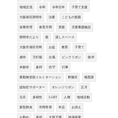
地域交流
令和
令和元年
子育て支援
大阪港区西明寺
法要
こどもの貧困
栄養管理
食育月間
里親
児童養護施設
西明寺だより
親
貸しスペース
大阪市港区市岡
お盆
教育
子育て
虐待
万灯籠
台風
ピンクリボン
彼岸
本願寺
参拝
坊守
行事
夜勤御堂筋イルミネーション
釈徹宗
報恩講
認知症サポーター
オレンジリボン
正月
元旦
多様性
LGBT
人権
地域活動
新型肺炎
市岡寄席
年忌
お供え
お勤め
泉州
大阪万博
地場産業