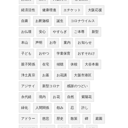
経済活性
健康増進
エチケット
大阪応援
自粛
お釈迦様
誕生
コロナウイルス
お仏壇
安心
やすらぎ
ご本尊
新型
本山
声明
お寺
案内
お知らせ
子ども
おやつ
学童保育
おすそわけ
親子関係
在宅
傾聴
休校
大谷本廟
浄土真宗
お墓
お花講
大阪市港区
アジサイ
新型コロナ
感謝のつどい
永代経
境内
お花
自然
紫陽花
緑化
人間関係
怨み
忍
許し
アドラー
慈悲
歴史
散策
碑
庭園