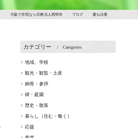
大阪で寺院なら宗教法人西明寺
ブログ
遷仏法要
カテゴリー
Categories
地域、学校
観光・観覧・土産
納骨・参拝
碑・庭園
歴史・散策
。
暮らし（住む・働く）
め
応援
寄席