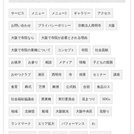
サービス
メニュー
メニュー2
ギャラリー
アクセス
お問い合わせ
プライバシーポリシー
宗教法人西明寺
大阪
大阪で寺院なら
大阪で寺院が必要とされる理由
大阪で寺院の業種について
コンセプト
寺院
社会貢献
お彼岸
お参り
相談
メディア
情報
子どもの貧困
おやつクラブ
港区
西明寺
寺
焼香
セミナー
講座
食育
葬式
万博
舞洲
公式戦
合宿
食品ロス
社会福祉協議会
異業種
実行委員会
花まつり
SDGs
地域
北御堂
船場
大阪観光
大阪中央区
花祭り
ランドマーク
エリア拡大
パフォーマンス
わ