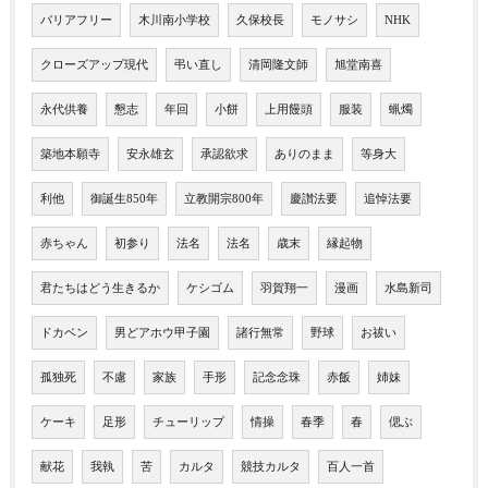
バリアフリー
木川南小学校
久保校長
モノサシ
NHK
クローズアップ現代
弔い直し
清岡隆文師
旭堂南喜
永代供養
懇志
年回
小餅
上用饅頭
服装
蝋燭
築地本願寺
安永雄玄
承認欲求
ありのまま
等身大
利他
御誕生850年
立教開宗800年
慶讃法要
追悼法要
赤ちゃん
初参り
法名
法名
歳末
縁起物
君たちはどう生きるか
ケシゴム
羽賀翔一
漫画
水島新司
ドカベン
男どアホウ甲子園
諸行無常
野球
お祓い
孤独死
不慮
家族
手形
記念念珠
赤飯
姉妹
ケーキ
足形
チューリップ
情操
春季
春
偲ぶ
献花
我執
苦
カルタ
競技カルタ
百人一首