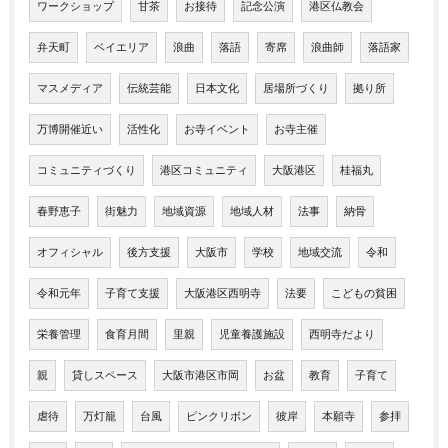
ワークショップ
甘茶
お接待
記念公演
港区仏教会
弁天町
ベイエリア
浪曲
落語
寄席
浪曲師
落語家
マスメディア
伝統芸能
日本文化
居場所づくり
拠り所
万博開催近い
活性化
お寺イベント
お寺主催
コミュニティづくり
港区コミュニティ
大阪港区
桂福丸
春野恵子
街魅力
地域資源
地域人材
法事
納骨
オフィシャル
後方支援
大阪市
学校
地域交流
令和
令和元年
子育て支援
大阪港区西明寺
法要
こどもの貧困
栄養管理
食育月間
里親
児童養護施設
西明寺だより
親
貸しスペース
大阪市港区市岡
お盆
教育
子育て
虐待
万灯籠
台風
ピンクリボン
彼岸
本願寺
参拝