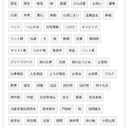
慈悲
歴史
散策
碑
庭園
入仏法要
お祝い
慶事
仏壇
本尊
遷仏
移動
仏壇じまい
盂蘭盆会
葬儀
ペット
つぶやき
社明運動
コロナ
キャピック
ペット葬
仏縁
犬
猫
動物
読書
教誨師
キリスト教
コロナ禍
無条件
初盆
ペット墓
グリーフワーク
喪の仕事
共感
朝のおつとめ
お晨朝
仏事相談
人生相談
よろず相談
お茶会
お焼香
ブログ
釈尊
遺言
阿難
法話
自灯明
法灯明
四十九日
満中陰
中陰
往生即成仏
自立
愛着
安全基地
大阪市港区西明寺
西本願寺
門前町
秋
清岡隆文
彼岸会
前住職
法座
聴聞
御本尊
掛け軸
小型仏壇