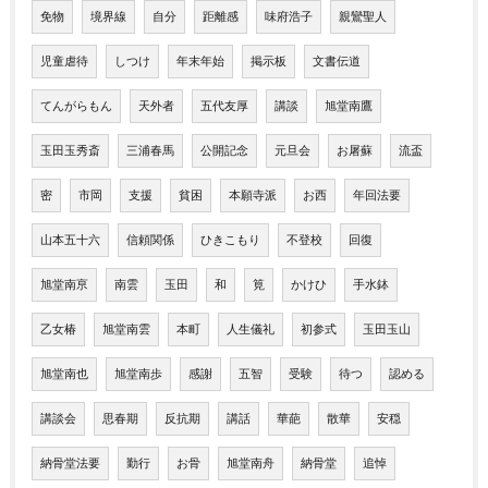
免物
境界線
自分
距離感
味府浩子
親鸞聖人
児童虐待
しつけ
年末年始
掲示板
文書伝道
てんがらもん
天外者
五代友厚
講談
旭堂南鷹
玉田玉秀斎
三浦春馬
公開記念
元旦会
お屠蘇
流盃
密
市岡
支援
貧困
本願寺派
お西
年回法要
山本五十六
信頼関係
ひきこもり
不登校
回復
旭堂南亰
南雲
玉田
和
筧
かけひ
手水鉢
乙女椿
旭堂南雲
本町
人生儀礼
初参式
玉田玉山
旭堂南也
旭堂南歩
感謝
五智
受験
待つ
認める
講談会
思春期
反抗期
講話
華葩
散華
安穏
納骨堂法要
勤行
お骨
旭堂南舟
納骨堂
追悼