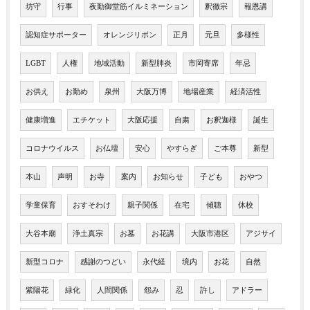
坊守
行事
夜勤御堂筋イルミネーション
釈徹宗
報恩講
認知症サポーター
オレンジリボン
正月
元旦
多様性
LGBT
人権
地域活動
新型肺炎
市岡寄席
年忌
お供え
お勤め
泉州
大阪万博
地場産業
経済活性
健康増進
エチケット
大阪応援
自粛
お釈迦様
誕生
コロナウイルス
お仏壇
安心
やすらぎ
ご本尊
新型
本山
声明
お寺
案内
お知らせ
子ども
おやつ
学童保育
おすそわけ
親子関係
在宅
傾聴
休校
大谷本廟
浄土真宗
お墓
お花講
大阪市港区
アジサイ
新型コロナ
感謝のつどい
永代経
境内
お花
自然
紫陽花
緑化
人間関係
怨み
忍
許し
アドラー