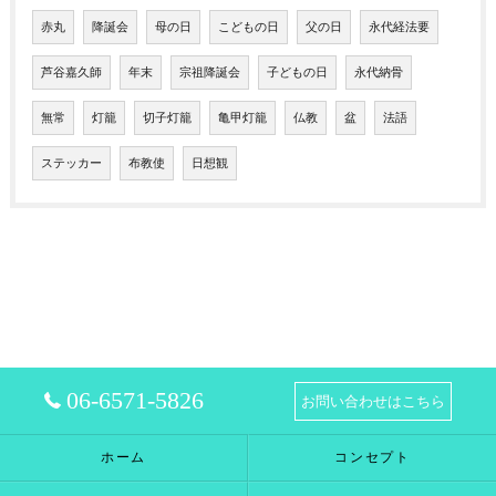
赤丸
降誕会
母の日
こどもの日
父の日
永代経法要
芦谷嘉久師
年末
宗祖降誕会
子どもの日
永代納骨
無常
灯籠
切子灯籠
亀甲灯籠
仏教
盆
法語
ステッカー
布教使
日想観
06-6571-5826
お問い合わせはこちら
ホーム
コンセプト