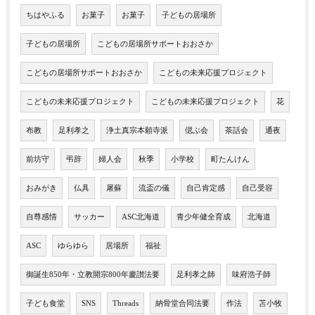
ちはやふる
お菓子
お菓子
子どもの居場所
子どもの居場所
こどもの居場所サポートおおさか
こどもの居場所サポートおおさか
こどもの未来応援プロジェクト
こどもの未来応援プロジェクト
こどもの未来応援プロジェクト
花
布教
足利孝之
浄土真宗本願寺派
偲ぶ会
茶話会
通夜
前坊守
弔辞
婦人会
秋季
小学校
町たんけん
おみがき
仏具
屠蘇
流盃の儀
自己肯定感
自己受容
自尊感情
サッカー
ASC北海道
青少年健全育成
北海道
ASC
ゆらゆら
居場所
福祉
御誕生850年・立教開宗800年慶讃法要
足利孝之師
味府浩子師
子ども食堂
SNS
Threads
納骨堂合同法要
作法
苫小牧