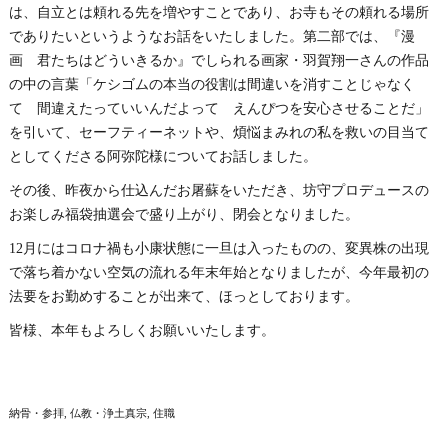
は、自立とは頼れる先を増やすことであり、お寺もその頼れる場所
でありたいというようなお話をいたしました。第二部では、『漫
画 君たちはどういきるか』でしられる画家・羽賀翔一さんの作品
の中の言葉「ケシゴムの本当の役割は間違いを消すことじゃなく
て 間違えたっていいんだよって えんぴつを安心させることだ」
を引いて、セーフティーネットや、煩悩まみれの私を救いの目当て
としてくださる阿弥陀様についてお話しました。
その後、昨夜から仕込んだお屠蘇をいただき、坊守プロデュースの
お楽しみ福袋抽選会で盛り上がり、閉会となりました。
12月にはコロナ禍も小康状態に一旦は入ったものの、変異株の出現
で落ち着かない空気の流れる年末年始となりましたが、今年最初の
法要をお勤めすることが出来て、ほっとしております。
皆様、本年もよろしくお願いいたします。
納骨・参拝
仏教・浄土真宗
住職