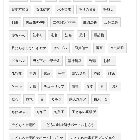
築地本願寺
安永雄玄
承認欲求
ありのまま
等身大
利他
御誕生850年
立教開宗800年
慶讃法要
追悼法要
赤ちゃん
初参り
法名
法名
歳末
縁起物
君たちはどう生きるか
ケシゴム
羽賀翔一
漫画
水島新司
ドカベン
男どアホウ甲子園
諸行無常
野球
お祓い
孤独死
不慮
家族
手形
記念念珠
赤飯
姉妹
ケーキ
足形
チューリップ
情操
春季
春
偲ぶ
献花
我執
苦
カルタ
競技カルタ
百人一首
ちはやふる
お菓子
お菓子
子どもの居場所
子どもの居場所
こどもの居場所サポートおおさか
こどもの居場所サポートおおさか
こどもの未来応援プロジェクト