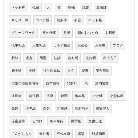
ペット葬
仏縁
犬
猫
動物
読書
教誨師
キリスト教
コロナ禍
無条件
初盆
ペット墓
グリーフワーク
喪の仕事
共感
朝のおつとめ
お晨朝
仏事相談
人生相談
よろず相談
お茶会
お焼香
ブログ
釈尊
遺言
阿難
法話
自灯明
法灯明
四十九日
満中陰
中陰
往生即成仏
自立
愛着
安全基地
大阪市港区西明寺
西本願寺
門前町
秋
清岡隆文
彼岸会
前住職
法座
聴聞
御本尊
掛け軸
小型仏壇
免物
境界線
自分
距離感
味府浩子
親鸞聖人
児童虐待
しつけ
年末年始
掲示板
文書伝道
てんがらもん
天外者
五代友厚
講談
旭堂南鷹