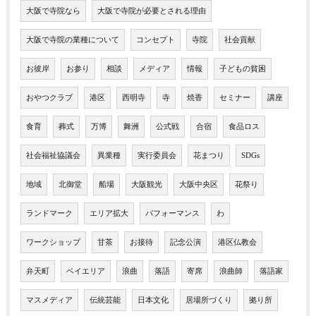
大阪で寺院なら
大阪で寺院が必要とされる理由
大阪で寺院の業種について
コンセプト
寺院
社会貢献
お彼岸
お参り
相談
メディア
情報
子どもの貧困
おやつクラブ
港区
西明寺
寺
焼香
セミナー
講座
食育
葬式
万博
舞洲
公式戦
合宿
食品ロス
社会福祉協議会
異業種
実行委員会
花まつり
SDGs
地域
北御堂
船場
大阪観光
大阪中央区
花祭り
ランドマーク
エリア拡大
パフォーマンス
わ
ワークショップ
甘茶
お接待
記念公演
港区仏教会
弁天町
ベイエリア
浪曲
落語
寄席
浪曲師
落語家
マスメディア
伝統芸能
日本文化
居場所づくり
拠り所