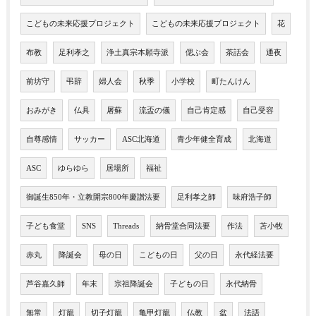
こどもの未来応援プロジェクト
こどもの未来応援プロジェクト
花
布教
足利孝之
浄土真宗本願寺派
偲ぶ会
茶話会
通夜
前坊守
弔辞
婦人会
秋季
小学校
町たんけん
おみがき
仏具
屠蘇
流盃の儀
自己肯定感
自己受容
自尊感情
サッカー
ASC北海道
青少年健全育成
北海道
ASC
ゆらゆら
居場所
福祉
御誕生850年・立教開宗800年慶讃法要
足利孝之師
味府浩子師
子ども食堂
SNS
Threads
納骨堂合同法要
作法
苫小牧
赤丸
降誕会
母の日
こどもの日
父の日
永代経法要
芦谷嘉久師
年末
宗祖降誕会
子どもの日
永代納骨
無常
灯籠
切子灯籠
亀甲灯籠
仏教
盆
法語