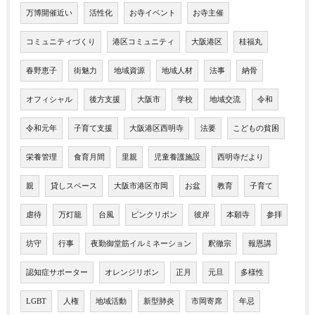
万博開催近い
活性化
お寺イベント
お寺主催
コミュニティづくり
港区コミュニティ
大阪港区
桂福丸
春野恵子
街魅力
地域資源
地域人材
法事
納骨
オフィシャル
後方支援
大阪市
学校
地域交流
令和
令和元年
子育て支援
大阪港区西明寺
法要
こどもの貧困
栄養管理
食育月間
里親
児童養護施設
西明寺だより
親
貸しスペース
大阪市港区市岡
お盆
教育
子育て
虐待
万灯籠
台風
ピンクリボン
彼岸
本願寺
参拝
坊守
行事
夜勤御堂筋イルミネーション
釈徹宗
報恩講
認知症サポーター
オレンジリボン
正月
元旦
多様性
LGBT
人権
地域活動
新型肺炎
市岡寄席
年忌