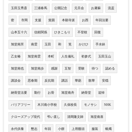
玉田玉秀斎
三浦春馬
公開記念
元旦会
お屠蘇
流盃
密
市岡
支援
貧困
本願寺派
お西
年回法要
山本五十六
信頼関係
ひきこもり
不登校
回復
旭堂南亰
南雲
玉田
和
筧
かけひ
手水鉢
乙女椿
旭堂南雲
本町
人生儀礼
初参式
玉田玉山
旭堂南也
旭堂南歩
感謝
五智
受験
待つ
認める
講談会
思春期
反抗期
講話
華葩
散華
安穏
納骨堂法要
勤行
お骨
旭堂南舟
納骨堂
追悼
バリアフリー
木川南小学校
久保校長
モノサシ
NHK
クローズアップ現代
弔い直し
清岡隆文師
旭堂南喜
永代供養
懇志
年回
小餅
上用饅頭
服装
蝋燭