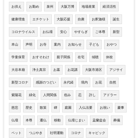
お供え
お勤め
泉州
大阪万博
地場産業
経済活性
健康増進
エチケット
大阪応援
自粛
お釈迦様
誕生
コロナウイルス
お仏壇
安心
やすらぎ
ご本尊
新型
本山
声明
お寺
案内
お知らせ
子ども
おやつ
学童保育
おすそわけ
親子関係
在宅
傾聴
休校
大谷本廟
浄土真宗
お墓
お花講
大阪市港区
アジサイ
新型コロナ
感謝のつどい
永代経
境内
お花
自然
紫陽花
緑化
人間関係
怨み
忍
許し
アドラー
慈悲
歴史
散策
碑
庭園
入仏法要
お祝い
慶事
仏壇
本尊
遷仏
移動
仏壇じまい
盂蘭盆会
葬儀
ペット
つぶやき
社明運動
コロナ
キャピック