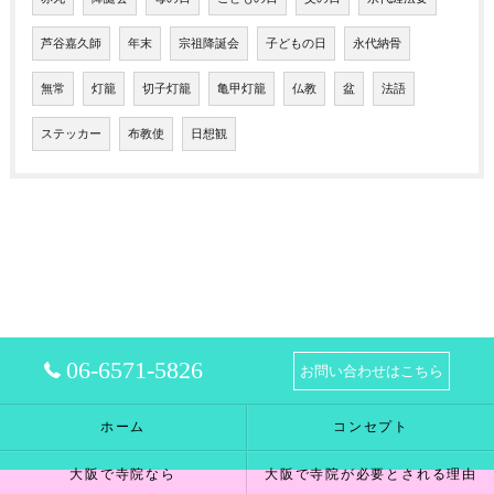
芦谷嘉久師
年末
宗祖降誕会
子どもの日
永代納骨
無常
灯籠
切子灯籠
亀甲灯籠
仏教
盆
法語
ステッカー
布教使
日想観
06-6571-5826
お問い合わせはこちら
ホーム
コンセプト
大阪で寺院なら
大阪で寺院が必要とされる理由