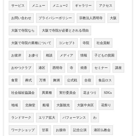
サービス
メニュー
メニュー2
ギャラリー
アクセス
お問い合わせ
プライバシーポリシー
宗教法人西明寺
大阪
大阪で寺院なら
大阪で寺院が必要とされる理由
大阪で寺院の業種について
コンセプト
寺院
社会貢献
お彼岸
お参り
相談
メディア
情報
子どもの貧困
おやつクラブ
港区
西明寺
寺
焼香
セミナー
講座
食育
葬式
万博
舞洲
公式戦
合宿
食品ロス
社会福祉協議会
異業種
実行委員会
花まつり
SDGs
地域
北御堂
船場
大阪観光
大阪中央区
花祭り
ランドマーク
エリア拡大
パフォーマンス
わ
ワークショップ
甘茶
お接待
記念公演
港区仏教会