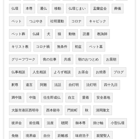
仏壇
本尊
遷仏
移動
仏壇じまい
盂蘭盆会
葬儀
ペット
つぶやき
社明運動
コロナ
キャピック
ペット葬
仏縁
犬
猫
動物
読書
教誨師
キリスト教
コロナ禍
無条件
初盆
ペット墓
グリーフワーク
喪の仕事
共感
朝のおつとめ
お晨朝
仏事相談
人生相談
よろず相談
お茶会
お焼香
ブログ
釈尊
遺言
阿難
法話
自灯明
法灯明
四十九日
満中陰
中陰
往生即成仏
自立
愛着
安全基地
大阪市港区西明寺
西本願寺
門前町
秋
清岡隆文
彼岸会
前住職
法座
聴聞
御本尊
掛け軸
小型仏壇
免物
境界線
自分
距離感
味府浩子
親鸞聖人