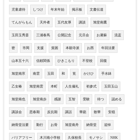
児童虐待
しつけ
年末年始
掲示板
文書伝道
てんがらもん
天外者
五代友厚
講談
旭堂南鷹
玉田玉秀斎
三浦春馬
公開記念
元旦会
お屠蘇
流盃
密
市岡
支援
貧困
本願寺派
お西
年回法要
山本五十六
信頼関係
ひきこもり
不登校
回復
旭堂南亰
南雲
玉田
和
筧
かけひ
手水鉢
乙女椿
旭堂南雲
本町
人生儀礼
初参式
玉田玉山
旭堂南也
旭堂南歩
感謝
五智
受験
待つ
認める
講談会
思春期
反抗期
講話
華葩
散華
安穏
納骨堂法要
勤行
お骨
旭堂南舟
納骨堂
追悼
バリアフリー
木川南小学校
久保校長
モノサシ
NHK