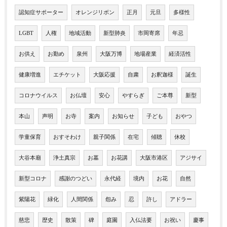
認知症サポーター
オレンジリボン
正月
元旦
多様性
LGBT
人権
地域活動
新型肺炎
市岡寄席
年忌
お供え
お勤め
泉州
大阪万博
地場産業
経済活性
健康増進
エチケット
大阪応援
自粛
お釈迦様
誕生
コロナウイルス
お仏壇
安心
やすらぎ
ご本尊
新型
本山
声明
お寺
案内
お知らせ
子ども
おやつ
学童保育
おすそわけ
親子関係
在宅
傾聴
休校
大谷本廟
浄土真宗
お墓
お花講
大阪市港区
アジサイ
新型コロナ
感謝のつどい
永代経
境内
お花
自然
紫陽花
緑化
人間関係
怨み
忍
許し
アドラー
慈悲
歴史
散策
碑
庭園
入仏法要
お祝い
慶事