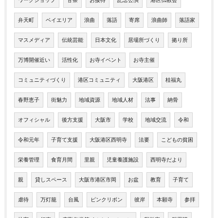
ワークショップ
甘茶
お接待
記念公演
港区仏教会
弁天町
ベイエリア
浪曲
落語
寄席
浪曲師
落語家
マスメディア
伝統芸能
日本文化
居場所づくり
拠り所
万博開催近い
活性化
お寺イベント
お寺主催
コミュニティづくり
港区コミュニティ
大阪港区
桂福丸
春野恵子
街魅力
地域資源
地域人材
法事
納骨
オフィシャル
後方支援
大阪市
学校
地域交流
令和
令和元年
子育て支援
大阪港区西明寺
法要
こどもの貧困
栄養管理
食育月間
里親
児童養護施設
西明寺だより
親
貸しスペース
大阪市港区市岡
お盆
教育
子育て
虐待
万灯籠
台風
ピンクリボン
彼岸
本願寺
参拝