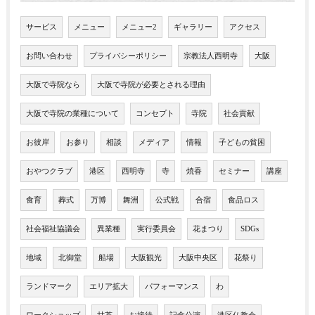
サービス
メニュー
メニュー2
ギャラリー
アクセス
お問い合わせ
プライバシーポリシー
宗教法人西明寺
大阪
大阪で寺院なら
大阪で寺院が必要とされる理由
大阪で寺院の業種について
コンセプト
寺院
社会貢献
お彼岸
お参り
相談
メディア
情報
子どもの貧困
おやつクラブ
港区
西明寺
寺
焼香
セミナー
講座
食育
葬式
万博
舞洲
公式戦
合宿
食品ロス
社会福祉協議会
異業種
実行委員会
花まつり
SDGs
地域
北御堂
船場
大阪観光
大阪中央区
花祭り
ランドマーク
エリア拡大
パフォーマンス
わ