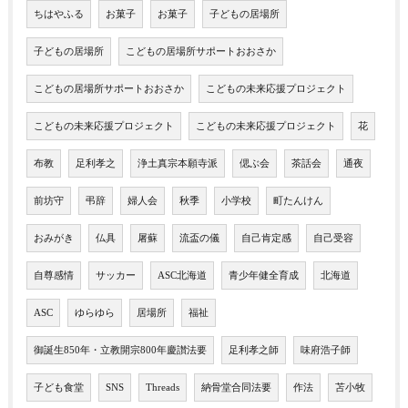
ちはやふる
お菓子
お菓子
子どもの居場所
子どもの居場所
こどもの居場所サポートおおさか
こどもの居場所サポートおおさか
こどもの未来応援プロジェクト
こどもの未来応援プロジェクト
こどもの未来応援プロジェクト
花
布教
足利孝之
浄土真宗本願寺派
偲ぶ会
茶話会
通夜
前坊守
弔辞
婦人会
秋季
小学校
町たんけん
おみがき
仏具
屠蘇
流盃の儀
自己肯定感
自己受容
自尊感情
サッカー
ASC北海道
青少年健全育成
北海道
ASC
ゆらゆら
居場所
福祉
御誕生850年・立教開宗800年慶讃法要
足利孝之師
味府浩子師
子ども食堂
SNS
Threads
納骨堂合同法要
作法
苫小牧