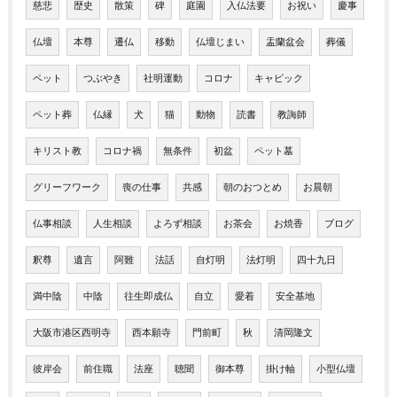
慈悲
歴史
散策
碑
庭園
入仏法要
お祝い
慶事
仏壇
本尊
遷仏
移動
仏壇じまい
盂蘭盆会
葬儀
ペット
つぶやき
社明運動
コロナ
キャピック
ペット葬
仏縁
犬
猫
動物
読書
教誨師
キリスト教
コロナ禍
無条件
初盆
ペット墓
グリーフワーク
喪の仕事
共感
朝のおつとめ
お晨朝
仏事相談
人生相談
よろず相談
お茶会
お焼香
ブログ
釈尊
遺言
阿難
法話
自灯明
法灯明
四十九日
満中陰
中陰
往生即成仏
自立
愛着
安全基地
大阪市港区西明寺
西本願寺
門前町
秋
清岡隆文
彼岸会
前住職
法座
聴聞
御本尊
掛け軸
小型仏壇