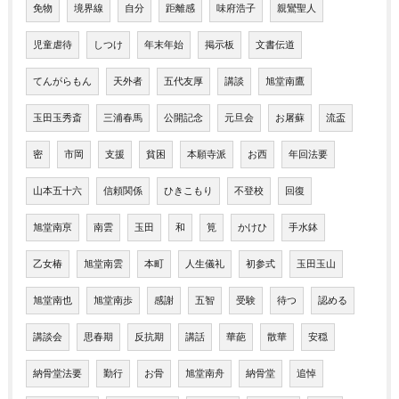
免物
境界線
自分
距離感
味府浩子
親鸞聖人
児童虐待
しつけ
年末年始
掲示板
文書伝道
てんがらもん
天外者
五代友厚
講談
旭堂南鷹
玉田玉秀斎
三浦春馬
公開記念
元旦会
お屠蘇
流盃
密
市岡
支援
貧困
本願寺派
お西
年回法要
山本五十六
信頼関係
ひきこもり
不登校
回復
旭堂南亰
南雲
玉田
和
筧
かけひ
手水鉢
乙女椿
旭堂南雲
本町
人生儀礼
初参式
玉田玉山
旭堂南也
旭堂南歩
感謝
五智
受験
待つ
認める
講談会
思春期
反抗期
講話
華葩
散華
安穏
納骨堂法要
勤行
お骨
旭堂南舟
納骨堂
追悼