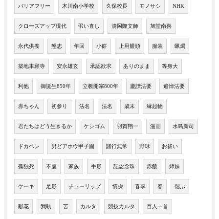
バリアフリー
木川南小学校
久保校長
モノサシ
NHK
クローズアップ現代
弔い直し
清岡隆文師
旭堂南喜
永代供養
懇志
年回
小餅
上用饅頭
服装
蝋燭
築地本願寺
安永雄玄
承認欲求
ありのまま
等身大
利他
御誕生850年
立教開宗800年
慶讃法要
追悼法要
赤ちゃん
初参り
法名
法名
歳末
縁起物
君たちはどう生きるか
ケシゴム
羽賀翔一
漫画
水島新司
ドカベン
男どアホウ甲子園
諸行無常
野球
お祓い
孤独死
不慮
家族
手形
記念念珠
赤飯
姉妹
ケーキ
足形
チューリップ
情操
春季
春
偲ぶ
献花
我執
苦
カルタ
競技カルタ
百人一首