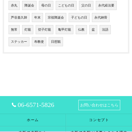
赤丸
降誕会
母の日
こどもの日
父の日
永代経法要
芦谷嘉久師
年末
宗祖降誕会
子どもの日
永代納骨
無常
灯籠
切子灯籠
亀甲灯籠
仏教
盆
法語
ステッカー
布教使
日想観
06-6571-5826
お問い合わせはこちら
ホーム
コンセプト