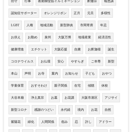
坊守
行事
夜勤御堂筋イルミネーション
釈徹宗
報恩講
認知症サポーター
オレンジリボン
正月
元旦
多様性
LGBT
人権
地域活動
新型肺炎
市岡寄席
年忌
お供え
お勤め
泉州
大阪万博
地場産業
経済活性
健康増進
エチケット
大阪応援
自粛
お釈迦様
誕生
コロナウイルス
お仏壇
安心
やすらぎ
ご本尊
新型
本山
声明
お寺
案内
お知らせ
子ども
おやつ
学童保育
おすそわけ
親子関係
在宅
傾聴
休校
大谷本廟
浄土真宗
お墓
お花講
大阪市港区
アジサイ
新型コロナ
感謝のつどい
永代経
境内
お花
自然
紫陽花
緑化
人間関係
怨み
忍
許し
アドラー