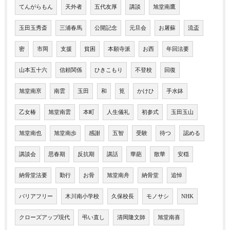
てんがらもん
天外者
五代友厚
講談
旭堂南鷹
玉田玉秀斎
三浦春馬
公開記念
元旦会
お屠蘇
流盃
密
市岡
支援
貧困
本願寺派
お西
年回法要
山本五十六
信頼関係
ひきこもり
不登校
回復
旭堂南亰
南雲
玉田
和
筧
かけひ
手水鉢
乙女椿
旭堂南雲
本町
人生儀礼
初参式
玉田玉山
旭堂南也
旭堂南歩
感謝
五智
受験
待つ
認める
講談会
思春期
反抗期
講話
華葩
散華
安穏
納骨堂法要
勤行
お骨
旭堂南舟
納骨堂
追悼
バリアフリー
木川南小学校
久保校長
モノサシ
NHK
クローズアップ現代
弔い直し
清岡隆文師
旭堂南喜