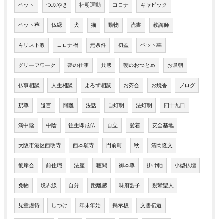
ペット
つぶやき
社明運動
コロナ
キャピック
ペット葬
仏縁
犬
猫
動物
読書
教誨師
キリスト教
コロナ禍
無条件
初盆
ペット墓
グリーフワーク
喪の仕事
共感
朝のおつとめ
お晨朝
仏事相談
人生相談
よろず相談
お茶会
お焼香
ブログ
釈尊
遺言
阿難
法話
自灯明
法灯明
四十九日
満中陰
中陰
往生即成仏
自立
愛着
安全基地
大阪市港区西明寺
西本願寺
門前町
秋
清岡隆文
彼岸会
前住職
法座
聴聞
御本尊
掛け軸
小型仏壇
免物
境界線
自分
距離感
味府浩子
親鸞聖人
児童虐待
しつけ
年末年始
掲示板
文書伝道