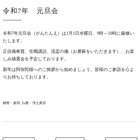
令和7年 元旦会
令和7年元旦会（がんたんえ）は1月1日水曜日、9時～10時に厳修い
たします。
正信偈奉賛、住職講話、流盃の儀（お屠蘇をいただきます）、お楽
しみ抽選会を予定しております。
新年は阿弥陀様へのご挨拶から始めましょう。皆様のご参詣を心よ
りお待ちしております。
納骨・参拝
仏教・浄土真宗