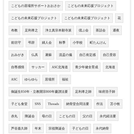
こどもの居場所サポートおおさか
こどもの未来応援プロジェクト
こどもの未来応援プロジェクト
こどもの未来応援プロジェクト
花
布教
足利孝之
浄土真宗本願寺派
偲ぶ会
茶話会
通夜
前坊守
弔辞
婦人会
秋季
小学校
町たんけん
おみがき
仏具
屠蘇
流盃の儀
自己肯定感
自己受容
自尊感情
サッカー
ASC北海道
青少年健全育成
北海道
ASC
ゆらゆら
居場所
福祉
御誕生850年・立教開宗800年慶讃法要
足利孝之師
味府浩子師
子ども食堂
SNS
Threads
納骨堂合同法要
作法
苫小牧
赤丸
降誕会
母の日
こどもの日
父の日
永代経法要
芦谷嘉久師
年末
宗祖降誕会
子どもの日
永代納骨