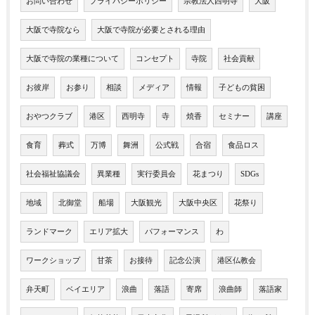
お問い合わせ
プライバシーポリシー
宗教法人西明寺
大阪
大阪で寺院なら
大阪で寺院が必要とされる理由
大阪で寺院の業種について
コンセプト
寺院
社会貢献
お彼岸
お参り
相談
メディア
情報
子どもの貧困
おやつクラブ
港区
西明寺
寺
焼香
セミナー
講座
食育
葬式
万博
舞洲
公式戦
合宿
食品ロス
社会福祉協議会
異業種
実行委員会
花まつり
SDGs
地域
北御堂
船場
大阪観光
大阪中央区
花祭り
ランドマーク
エリア拡大
パフォーマンス
わ
ワークショップ
甘茶
お接待
記念公演
港区仏教会
弁天町
ベイエリア
浪曲
落語
寄席
浪曲師
落語家