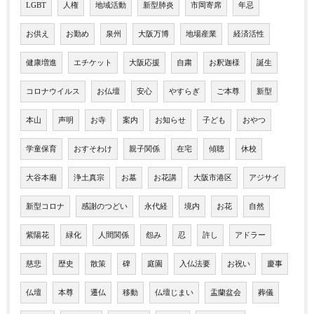
LGBT
人権
地域活動
新型肺炎
市岡寄席
年忌
お供え
お勤め
泉州
大阪万博
地場産業
経済活性
健康増進
エチケット
大阪応援
自粛
お釈迦様
誕生
コロナウイルス
お仏壇
安心
やすらぎ
ご本尊
新型
本山
声明
お寺
案内
お知らせ
子ども
おやつ
学童保育
おすそわけ
親子関係
在宅
傾聴
休校
大谷本廟
浄土真宗
お墓
お花講
大阪市港区
アジサイ
新型コロナ
感謝のつどい
永代経
境内
お花
自然
紫陽花
緑化
人間関係
怨み
忍
許し
アドラー
慈悲
歴史
散策
碑
庭園
入仏法要
お祝い
慶事
仏壇
本尊
遷仏
移動
仏壇じまい
盂蘭盆会
葬儀