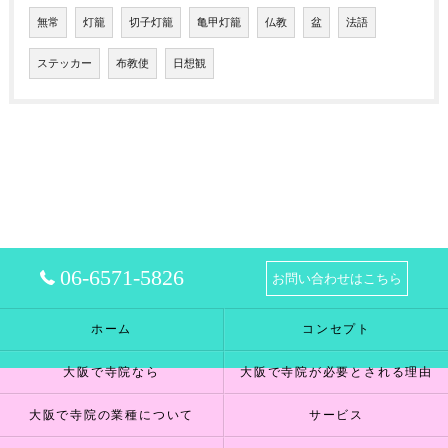
無常
灯籠
切子灯籠
亀甲灯籠
仏教
盆
法語
ステッカー
布教使
日想観
06-6571-5826
お問い合わせはこちら
ホーム
コンセプト
大阪で寺院なら
大阪で寺院が必要とされる理由
大阪で寺院の業種について
サービス