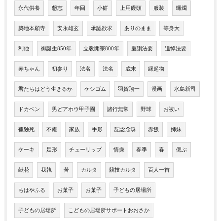
永代供養
懇志
年回
小餅
上用饅頭
服装
蝋燭
築地本願寺
安永雄玄
承認欲求
ありのまま
等身大
利他
御誕生850年
立教開宗800年
慶讃法要
追悼法要
赤ちゃん
初参り
法名
法名
歳末
縁起物
君たちはどう生きるか
ケシゴム
羽賀翔一
漫画
水島新司
ドカベン
男どアホウ甲子園
諸行無常
野球
お祓い
孤独死
不慮
家族
手形
記念念珠
赤飯
姉妹
ケーキ
足形
チューリップ
情操
春季
春
偲ぶ
献花
我執
苦
カルタ
競技カルタ
百人一首
ちはやふる
お菓子
お菓子
子どもの居場所
子どもの居場所
こどもの居場所サポートおおさか