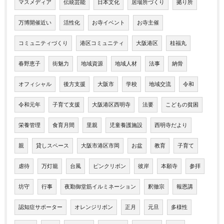
マスメディア
伝統芸能
日本文化
居場所づくり
拠り所
万博開催近い
活性化
お寺イベント
お寺主催
コミュニティづくり
港区コミュニティ
大阪港区
桂福丸
春野恵子
街魅力
地域資源
地域人材
法事
納骨
オフィシャル
後方支援
大阪市
学校
地域交流
令和
令和元年
子育て支援
大阪港区西明寺
法要
こどもの貧困
栄養管理
食育月間
里親
児童養護施設
西明寺だより
親
貸しスペース
大阪市港区市岡
お盆
教育
子育て
虐待
万灯籠
台風
ピンクリボン
彼岸
本願寺
参拝
坊守
行事
夜勤御堂筋イルミネーション
釈徹宗
報恩講
認知症サポーター
オレンジリボン
正月
元旦
多様性