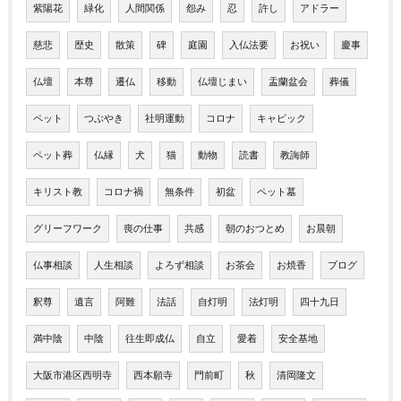
紫陽花
緑化
人間関係
怨み
忍
許し
アドラー
慈悲
歴史
散策
碑
庭園
入仏法要
お祝い
慶事
仏壇
本尊
遷仏
移動
仏壇じまい
盂蘭盆会
葬儀
ペット
つぶやき
社明運動
コロナ
キャピック
ペット葬
仏縁
犬
猫
動物
読書
教誨師
キリスト教
コロナ禍
無条件
初盆
ペット墓
グリーフワーク
喪の仕事
共感
朝のおつとめ
お晨朝
仏事相談
人生相談
よろず相談
お茶会
お焼香
ブログ
釈尊
遺言
阿難
法話
自灯明
法灯明
四十九日
満中陰
中陰
往生即成仏
自立
愛着
安全基地
大阪市港区西明寺
西本願寺
門前町
秋
清岡隆文