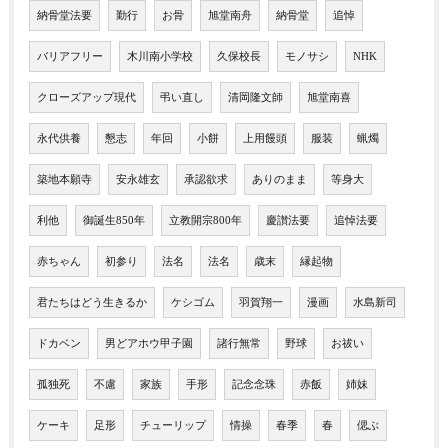
納骨堂法要
勤行
お骨
旭堂南舟
納骨堂
追悼
バリアフリー
木川南小学校
久保校長
モノサシ
NHK
クローズアップ現代
弔い直し
清岡隆文師
旭堂南喜
永代供養
懇志
年回
小餅
上用饅頭
服装
蝋燭
築地本願寺
安永雄玄
承認欲求
ありのまま
等身大
利他
御誕生850年
立教開宗800年
慶讃法要
追悼法要
赤ちゃん
初参り
法名
法名
歳末
縁起物
君たちはどう生きるか
ケシゴム
羽賀翔一
漫画
水島新司
ドカベン
男どアホウ甲子園
諸行無常
野球
お祓い
孤独死
不慮
家族
手形
記念念珠
赤飯
姉妹
ケーキ
足形
チューリップ
情操
春季
春
偲ぶ