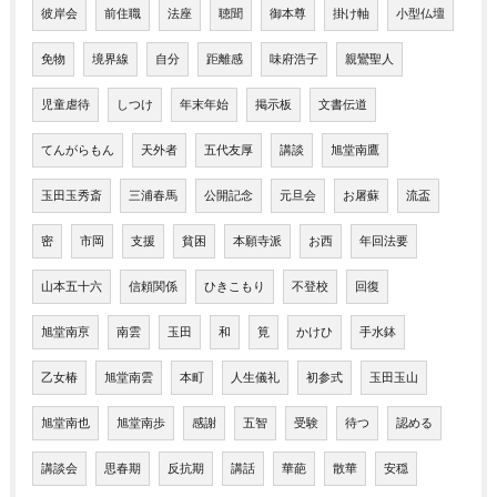
彼岸会
前住職
法座
聴聞
御本尊
掛け軸
小型仏壇
免物
境界線
自分
距離感
味府浩子
親鸞聖人
児童虐待
しつけ
年末年始
掲示板
文書伝道
てんがらもん
天外者
五代友厚
講談
旭堂南鷹
玉田玉秀斎
三浦春馬
公開記念
元旦会
お屠蘇
流盃
密
市岡
支援
貧困
本願寺派
お西
年回法要
山本五十六
信頼関係
ひきこもり
不登校
回復
旭堂南亰
南雲
玉田
和
筧
かけひ
手水鉢
乙女椿
旭堂南雲
本町
人生儀礼
初参式
玉田玉山
旭堂南也
旭堂南歩
感謝
五智
受験
待つ
認める
講談会
思春期
反抗期
講話
華葩
散華
安穏