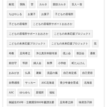
献花
我執
苦
カルタ
競技カルタ
百人一首
ちはやふる
お菓子
お菓子
子どもの居場所
子どもの居場所
こどもの居場所サポートおおさか
こどもの居場所サポートおおさか
こどもの未来応援プロジェクト
こどもの未来応援プロジェクト
こどもの未来応援プロジェクト
花
布教
足利孝之
浄土真宗本願寺派
偲ぶ会
茶話会
通夜
前坊守
弔辞
婦人会
秋季
小学校
町たんけん
おみがき
仏具
屠蘇
流盃の儀
自己肯定感
自己受容
自尊感情
サッカー
ASC北海道
青少年健全育成
北海道
ASC
ゆらゆら
居場所
福祉
御誕生850年・立教開宗800年慶讃法要
足利孝之師
味府浩子師