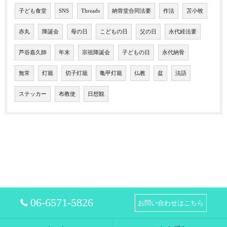
子ども食堂
SNS
Threads
納骨堂合同法要
作法
苫小牧
赤丸
降誕会
母の日
こどもの日
父の日
永代経法要
芦谷嘉久師
年末
宗祖降誕会
子どもの日
永代納骨
無常
灯籠
切子灯籠
亀甲灯籠
仏教
盆
法語
ステッカー
布教使
日想観
06-6571-5826
お問い合わせはこちら