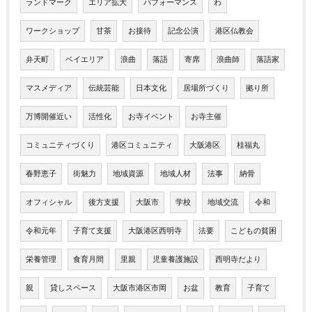
ランドマーク
エリア拡大
パフォーマンス
わ
ワークショップ
甘茶
お接待
記念公演
港区仏教会
弁天町
ベイエリア
浪曲
落語
寄席
浪曲師
落語家
マスメディア
伝統芸能
日本文化
居場所づくり
拠り所
万博開催近い
活性化
お寺イベント
お寺主催
コミュニティづくり
港区コミュニティ
大阪港区
桂福丸
春野恵子
街魅力
地域資源
地域人材
法事
納骨
オフィシャル
後方支援
大阪市
学校
地域交流
令和
令和元年
子育て支援
大阪港区西明寺
法要
こどもの貧困
栄養管理
食育月間
里親
児童養護施設
西明寺だより
親
貸しスペース
大阪市港区市岡
お盆
教育
子育て