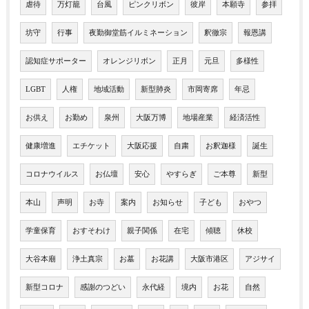
虐待
万灯籠
台風
ピンクリボン
彼岸
本願寺
参拝
坊守
行事
夜勤御堂筋イルミネーション
釈徹宗
報恩講
認知症サポーター
オレンジリボン
正月
元旦
多様性
LGBT
人権
地域活動
新型肺炎
市岡寄席
年忌
お供え
お勤め
泉州
大阪万博
地場産業
経済活性
健康増進
エチケット
大阪応援
自粛
お釈迦様
誕生
コロナウイルス
お仏壇
安心
やすらぎ
ご本尊
新型
本山
声明
お寺
案内
お知らせ
子ども
おやつ
学童保育
おすそわけ
親子関係
在宅
傾聴
休校
大谷本廟
浄土真宗
お墓
お花講
大阪市港区
アジサイ
新型コロナ
感謝のつどい
永代経
境内
お花
自然