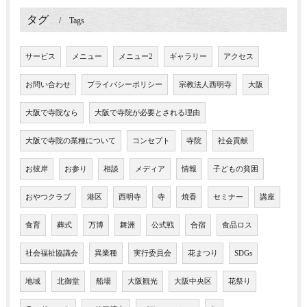
タグ
Tags
サービス
メニュー
メニュー2
ギャラリー
アクセス
お問い合わせ
プライバシーポリシー
宗教法人西明寺
大阪
大阪で寺院なら
大阪で寺院が必要とされる理由
大阪で寺院の業種について
コンセプト
寺院
社会貢献
お彼岸
お参り
相談
メディア
情報
子どもの貧困
おやつクラブ
港区
西明寺
寺
焼香
セミナー
講座
食育
葬式
万博
舞洲
公式戦
合宿
食品ロス
社会福祉協議会
異業種
実行委員会
花まつり
SDGs
地域
北御堂
船場
大阪観光
大阪中央区
花祭り