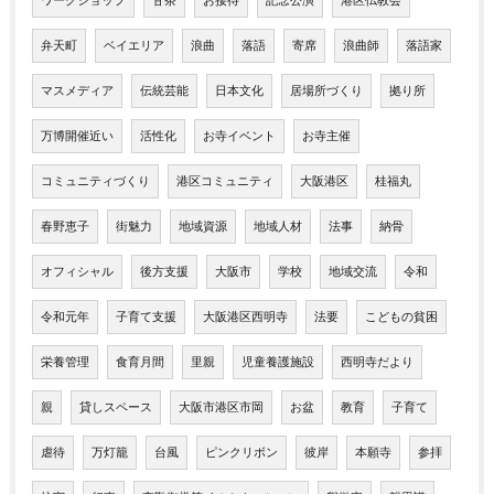
ワークショップ
甘茶
お接待
記念公演
港区仏教会
弁天町
ベイエリア
浪曲
落語
寄席
浪曲師
落語家
マスメディア
伝統芸能
日本文化
居場所づくり
拠り所
万博開催近い
活性化
お寺イベント
お寺主催
コミュニティづくり
港区コミュニティ
大阪港区
桂福丸
春野恵子
街魅力
地域資源
地域人材
法事
納骨
オフィシャル
後方支援
大阪市
学校
地域交流
令和
令和元年
子育て支援
大阪港区西明寺
法要
こどもの貧困
栄養管理
食育月間
里親
児童養護施設
西明寺だより
親
貸しスペース
大阪市港区市岡
お盆
教育
子育て
虐待
万灯籠
台風
ピンクリボン
彼岸
本願寺
参拝