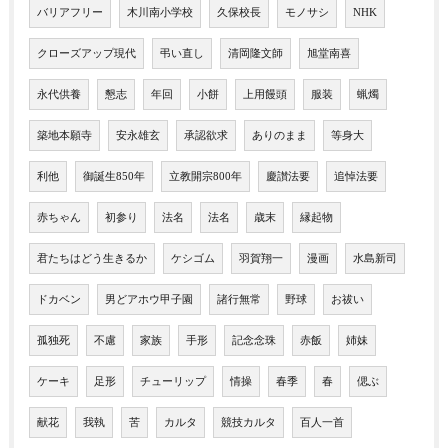
バリアフリー
木川南小学校
久保校長
モノサシ
NHK
クローズアップ現代
弔い直し
清岡隆文師
旭堂南喜
永代供養
懇志
年回
小餅
上用饅頭
服装
蝋燭
築地本願寺
安永雄玄
承認欲求
ありのまま
等身大
利他
御誕生850年
立教開宗800年
慶讃法要
追悼法要
赤ちゃん
初参り
法名
法名
歳末
縁起物
君たちはどう生きるか
ケシゴム
羽賀翔一
漫画
水島新司
ドカベン
男どアホウ甲子園
諸行無常
野球
お祓い
孤独死
不慮
家族
手形
記念念珠
赤飯
姉妹
ケーキ
足形
チューリップ
情操
春季
春
偲ぶ
献花
我執
苦
カルタ
競技カルタ
百人一首