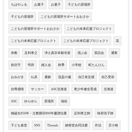
ちはやふる
お菓子
お菓子
子どもの居場所
子どもの居場所
こどもの居場所サポートおおさか
こどもの居場所サポートおおさか
こどもの未来応援プロジェクト
こどもの未来応援プロジェクト
こどもの未来応援プロジェクト
花
布教
足利孝之
浄土真宗本願寺派
偲ぶ会
茶話会
通夜
前坊守
弔辞
婦人会
秋季
小学校
町たんけん
おみがき
仏具
屠蘇
流盃の儀
自己肯定感
自己受容
自尊感情
サッカー
ASC北海道
青少年健全育成
北海道
ASC
ゆらゆら
居場所
福祉
御誕生850年・立教開宗800年慶讃法要
足利孝之師
味府浩子師
子ども食堂
SNS
Threads
納骨堂合同法要
作法
苫小牧