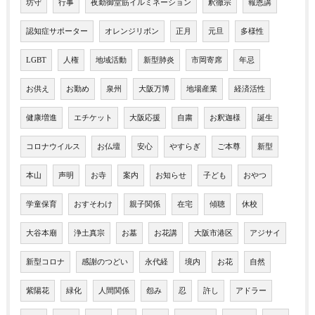
坊守
行事
夜勤御堂筋イルミネーション
釈徹宗
報恩講
認知症サポーター
オレンジリボン
正月
元旦
多様性
LGBT
人権
地域活動
新型肺炎
市岡寄席
年忌
お供え
お勤め
泉州
大阪万博
地場産業
経済活性
健康増進
エチケット
大阪応援
自粛
お釈迦様
誕生
コロナウイルス
お仏壇
安心
やすらぎ
ご本尊
新型
本山
声明
お寺
案内
お知らせ
子ども
おやつ
学童保育
おすそわけ
親子関係
在宅
傾聴
休校
大谷本廟
浄土真宗
お墓
お花講
大阪市港区
アジサイ
新型コロナ
感謝のつどい
永代経
境内
お花
自然
紫陽花
緑化
人間関係
怨み
忍
許し
アドラー