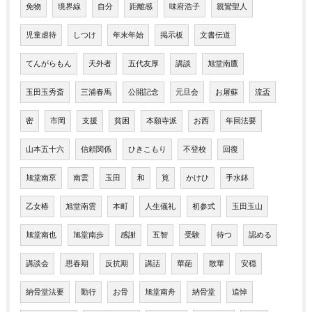
免物
境界線
自分
距離感
味府浩子
親鸞聖人
児童虐待
しつけ
年末年始
掲示板
文書伝道
てんがらもん
天外者
五代友厚
講談
旭堂南鷹
玉田玉秀斎
三浦春馬
公開記念
元旦会
お屠蘇
流盃
密
市岡
支援
貧困
本願寺派
お西
年回法要
山本五十六
信頼関係
ひきこもり
不登校
回復
旭堂南亰
南雲
玉田
和
筧
かけひ
手水鉢
乙女椿
旭堂南雲
本町
人生儀礼
初参式
玉田玉山
旭堂南也
旭堂南歩
感謝
五智
受験
待つ
認める
講談会
思春期
反抗期
講話
華葩
散華
安穏
納骨堂法要
勤行
お骨
旭堂南舟
納骨堂
追悼