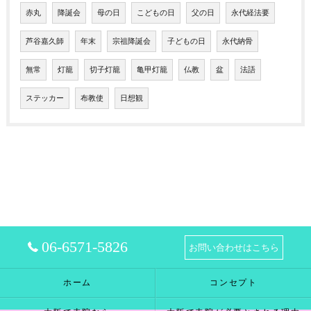
赤丸
降誕会
母の日
こどもの日
父の日
永代経法要
芦谷嘉久師
年末
宗祖降誕会
子どもの日
永代納骨
無常
灯籠
切子灯籠
亀甲灯籠
仏教
盆
法語
ステッカー
布教使
日想観
06-6571-5826
お問い合わせはこちら
ホーム
コンセプト