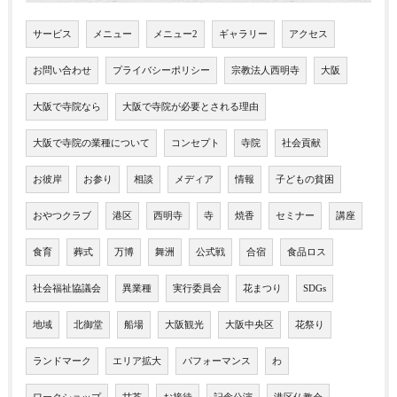
サービス
メニュー
メニュー2
ギャラリー
アクセス
お問い合わせ
プライバシーポリシー
宗教法人西明寺
大阪
大阪で寺院なら
大阪で寺院が必要とされる理由
大阪で寺院の業種について
コンセプト
寺院
社会貢献
お彼岸
お参り
相談
メディア
情報
子どもの貧困
おやつクラブ
港区
西明寺
寺
焼香
セミナー
講座
食育
葬式
万博
舞洲
公式戦
合宿
食品ロス
社会福祉協議会
異業種
実行委員会
花まつり
SDGs
地域
北御堂
船場
大阪観光
大阪中央区
花祭り
ランドマーク
エリア拡大
パフォーマンス
わ