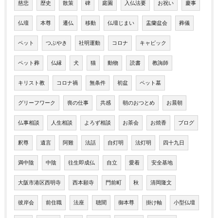
慈悲
歴史
散策
碑
庭園
入仏法要
お祝い
慶事
仏壇
本尊
遷仏
移動
仏壇じまい
盂蘭盆会
葬儀
ペット
つぶやき
社明運動
コロナ
キャピック
ペット葬
仏縁
犬
猫
動物
読書
教誨師
キリスト教
コロナ禍
無条件
初盆
ペット墓
グリーフワーク
喪の仕事
共感
朝のおつとめ
お晨朝
仏事相談
人生相談
よろず相談
お茶会
お焼香
ブログ
釈尊
遺言
阿難
法話
自灯明
法灯明
四十九日
満中陰
中陰
往生即成仏
自立
愛着
安全基地
大阪市港区西明寺
西本願寺
門前町
秋
清岡隆文
彼岸会
前住職
法座
聴聞
御本尊
掛け軸
小型仏壇