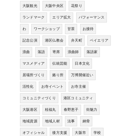
大阪観光
大阪中央区
花祭り
ランドマーク
エリア拡大
パフォーマンス
わ
ワークショップ
甘茶
お接待
記念公演
港区仏教会
弁天町
ベイエリア
浪曲
落語
寄席
浪曲師
落語家
マスメディア
伝統芸能
日本文化
居場所づくり
拠り所
万博開催近い
活性化
お寺イベント
お寺主催
コミュニティづくり
港区コミュニティ
大阪港区
桂福丸
春野恵子
街魅力
地域資源
地域人材
法事
納骨
オフィシャル
後方支援
大阪市
学校