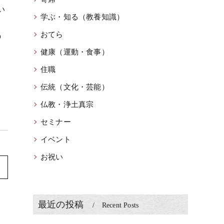
い
学ぶ・知る（教養知識）
る
おてら
の
健康（運動・食事）
住職
伝統（文化・芸能）
仏教・浄土真宗
セミナー
イベント
お祝い
最近の投稿
Recent Posts