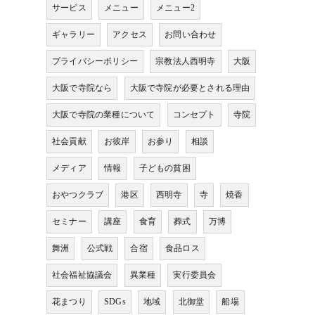
サービス
メニュー
メニュー2
ギャラリー
アクセス
お問い合わせ
プライバシーポリシー
宗教法人西明寺
大阪
大阪で寺院なら
大阪で寺院が必要とされる理由
大阪で寺院の業種について
コンセプト
寺院
社会貢献
お彼岸
お参り
相談
メディア
情報
子どもの貧困
おやつクラブ
港区
西明寺
寺
焼香
セミナー
講座
食育
葬式
万博
舞洲
公式戦
合宿
食品ロス
社会福祉協議会
異業種
実行委員会
花まつり
SDGs
地域
北御堂
船場