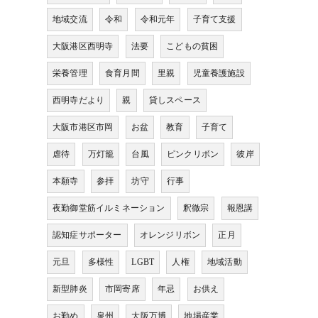
地域交流
令和
令和元年
子育て支援
大阪港区西明寺
法要
こどもの貧困
栄養管理
食育月間
里親
児童養護施設
西明寺だより
親
貸しスペース
大阪市港区市岡
お盆
教育
子育て
虐待
万灯籠
台風
ピンクリボン
彼岸
本願寺
参拝
坊守
行事
夜勤御堂筋イルミネーション
釈徹宗
報恩講
認知症サポーター
オレンジリボン
正月
元旦
多様性
LGBT
人権
地域活動
新型肺炎
市岡寄席
年忌
お供え
お勤め
泉州
大阪万博
地場産業