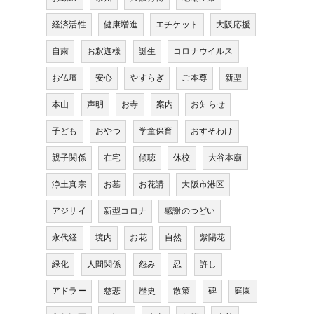
経済活性
健康増進
エチケット
大阪応援
自粛
お釈迦様
誕生
コロナウイルス
お仏壇
安心
やすらぎ
ご本尊
新型
本山
声明
お寺
案内
お知らせ
子ども
おやつ
学童保育
おすそわけ
親子関係
在宅
傾聴
休校
大谷本廟
浄土真宗
お墓
お花講
大阪市港区
アジサイ
新型コロナ
感謝のつどい
永代経
境内
お花
自然
紫陽花
緑化
人間関係
怨み
忍
許し
アドラー
慈悲
歴史
散策
碑
庭園