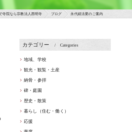
で寺院なら宗教法人西明寺
ブログ
永代経法要のご案内
カテゴリー
Categories
地域、学校
観光・観覧・土産
納骨・参拝
碑・庭園
さ
歴史・散策
暮らし（住む・働く）
の
応援
寄席