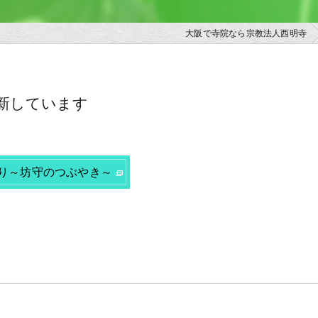
大阪で寺院なら宗教法人西明寺
新しています
り～坊守のつぶやき～