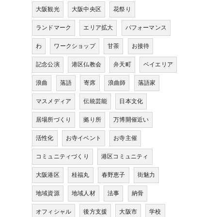
大阪観光
大阪中央区
花祭り
ランドマーク
エリア拡大
パフォーマンス
わ
ワークショップ
甘茶
お接待
記念公演
港区仏教会
弁天町
ベイエリア
浪曲
落語
寄席
浪曲師
落語家
マスメディア
伝統芸能
日本文化
居場所づくり
拠り所
万博開催近い
活性化
お寺イベント
お寺主催
コミュニティづくり
港区コミュニティ
大阪港区
桂福丸
春野恵子
街魅力
地域資源
地域人材
法事
納骨
オフィシャル
後方支援
大阪市
学校