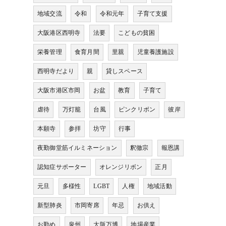
地域交流
令和
令和元年
子育て支援
大阪港区西明寺
法要
こどもの貧困
栄養管理
食育月間
里親
児童養護施設
西明寺だより
親
貸しスペース
大阪市港区市岡
お盆
教育
子育て
虐待
万灯籠
台風
ピンクリボン
彼岸
本願寺
参拝
坊守
行事
夜勤御堂筋イルミネーション
釈徹宗
報恩講
認知症サポーター
オレンジリボン
正月
元旦
多様性
LGBT
人権
地域活動
新型肺炎
市岡寄席
年忌
お供え
お勤め
泉州
大阪万博
地場産業