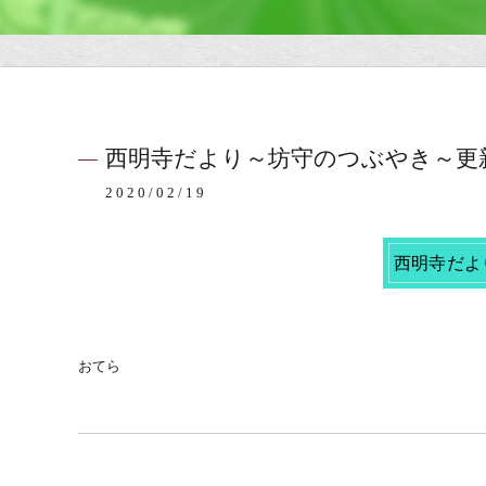
西明寺だより～坊守のつぶやき～更
2020/02/19
西明寺だよ
おてら