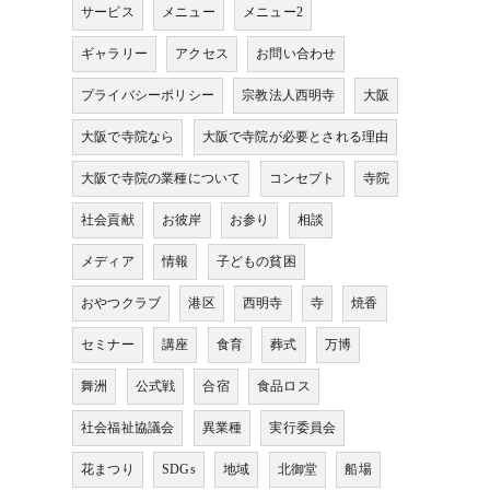
サービス
メニュー
メニュー2
ギャラリー
アクセス
お問い合わせ
プライバシーポリシー
宗教法人西明寺
大阪
大阪で寺院なら
大阪で寺院が必要とされる理由
大阪で寺院の業種について
コンセプト
寺院
社会貢献
お彼岸
お参り
相談
メディア
情報
子どもの貧困
おやつクラブ
港区
西明寺
寺
焼香
セミナー
講座
食育
葬式
万博
舞洲
公式戦
合宿
食品ロス
社会福祉協議会
異業種
実行委員会
花まつり
SDGs
地域
北御堂
船場