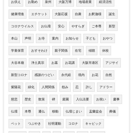
お供え
お勤め
泉州
大阪万博
地場産業
経済活性
健康増進
エチケット
大阪応援
自粛
お釈迦様
誕生
コロナウイルス
お仏壇
安心
やすらぎ
ご本尊
新型
本山
声明
お寺
案内
お知らせ
子ども
おやつ
学童保育
おすそわけ
親子関係
在宅
傾聴
休校
大谷本廟
浄土真宗
お墓
お花講
大阪市港区
アジサイ
新型コロナ
感謝のつどい
永代経
境内
お花
自然
紫陽花
緑化
人間関係
怨み
忍
許し
アドラー
慈悲
歴史
散策
碑
庭園
入仏法要
お祝い
慶事
仏壇
本尊
遷仏
移動
仏壇じまい
盂蘭盆会
葬儀
ペット
つぶやき
社明運動
コロナ
キャピック