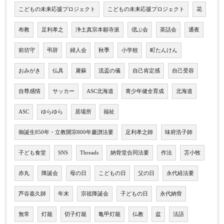
こどもの未来応援プロジェクト
こどもの未来応援プロジェクト
花
布教
足利孝之
浄土真宗本願寺派
偲ぶ会
茶話会
通夜
前坊守
弔辞
婦人会
秋季
小学校
町たんけん
おみがき
仏具
屠蘇
流盃の儀
自己肯定感
自己受容
自尊感情
サッカー
ASC北海道
青少年健全育成
北海道
ASC
ゆらゆら
居場所
福祉
御誕生850年・立教開宗800年慶讃法要
足利孝之師
味府浩子師
子ども食堂
SNS
Threads
納骨堂合同法要
作法
苫小牧
赤丸
降誕会
母の日
こどもの日
父の日
永代経法要
芦谷嘉久師
年末
宗祖降誕会
子どもの日
永代納骨
無常
灯籠
切子灯籠
亀甲灯籠
仏教
盆
法語