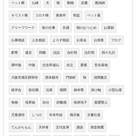
ペット葬
仏縁
犬
猫
動物
読書
教誨師
キリスト教
コロナ禍
無条件
初盆
ペット墓
グリーフワーク
喪の仕事
共感
朝のおつとめ
お晨朝
仏事相談
人生相談
よろず相談
お茶会
お焼香
ブログ
釈尊
遺言
阿難
法話
自灯明
法灯明
四十九日
満中陰
中陰
往生即成仏
自立
愛着
安全基地
大阪市港区西明寺
西本願寺
門前町
秋
清岡隆文
彼岸会
前住職
法座
聴聞
御本尊
掛け軸
小型仏壇
免物
境界線
自分
距離感
味府浩子
親鸞聖人
児童虐待
しつけ
年末年始
掲示板
文書伝道
てんがらもん
天外者
五代友厚
講談
旭堂南鷹