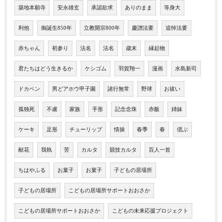
築地本願寺
安永雄玄
承認欲求
ありのまま
等身大
利他
御誕生850年
立教開宗800年
慶讃法要
追悼法要
赤ちゃん
初参り
法名
法名
歳末
縁起物
君たちはどう生きるか
ケシゴム
羽賀翔一
漫画
水島新司
ドカベン
男どアホウ甲子園
諸行無常
野球
お祓い
孤独死
不慮
家族
手形
記念念珠
赤飯
姉妹
ケーキ
足形
チューリップ
情操
春季
春
偲ぶ
献花
我執
苦
カルタ
競技カルタ
百人一首
ちはやふる
お菓子
お菓子
子どもの居場所
子どもの居場所
こどもの居場所サポートおおさか
こどもの居場所サポートおおさか
こどもの未来応援プロジェクト