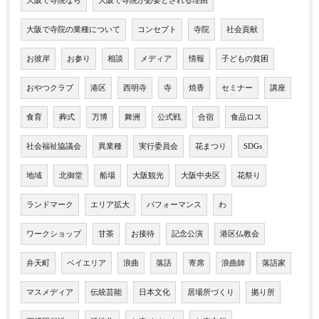
大阪で寺院なら
大阪で寺院が必要とされる理由
大阪で寺院の業種について
コンセプト
寺院
社会貢献
お彼岸
お参り
相談
メディア
情報
子どもの貧困
おやつクラブ
港区
西明寺
寺
焼香
セミナー
講座
食育
葬式
万博
舞洲
公式戦
合宿
食品ロス
社会福祉協議会
異業種
実行委員会
花まつり
SDGs
地域
北御堂
船場
大阪観光
大阪中央区
花祭り
ランドマーク
エリア拡大
パフォーマンス
わ
ワークショップ
甘茶
お接待
記念公演
港区仏教会
弁天町
ベイエリア
浪曲
落語
寄席
浪曲師
落語家
マスメディア
伝統芸能
日本文化
居場所づくり
拠り所