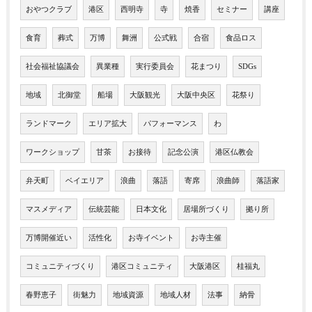
おやつクラブ
港区
西明寺
寺
焼香
セミナー
講座
食育
葬式
万博
舞洲
公式戦
合宿
食品ロス
社会福祉協議会
異業種
実行委員会
花まつり
SDGs
地域
北御堂
船場
大阪観光
大阪中央区
花祭り
ランドマーク
エリア拡大
パフォーマンス
わ
ワークショップ
甘茶
お接待
記念公演
港区仏教会
弁天町
ベイエリア
浪曲
落語
寄席
浪曲師
落語家
マスメディア
伝統芸能
日本文化
居場所づくり
拠り所
万博開催近い
活性化
お寺イベント
お寺主催
コミュニティづくり
港区コミュニティ
大阪港区
桂福丸
春野恵子
街魅力
地域資源
地域人材
法事
納骨