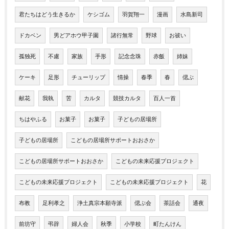
君たちはどう生きるか
ケシゴム
羽賀翔一
漫画
水島新司
ドカベン
男どアホウ甲子園
諸行無常
野球
お祓い
孤独死
不慮
家族
手形
記念念珠
赤飯
姉妹
ケーキ
足形
チューリップ
情操
春季
春
偲ぶ
献花
我執
苦
カルタ
競技カルタ
百人一首
ちはやふる
お菓子
お菓子
子どもの居場所
子どもの居場所
こどもの居場所サポートおおさか
こどもの居場所サポートおおさか
こどもの未来応援プロジェクト
こどもの未来応援プロジェクト
こどもの未来応援プロジェクト
花
布教
足利孝之
浄土真宗本願寺派
偲ぶ会
茶話会
通夜
前坊守
弔辞
婦人会
秋季
小学校
町たんけん