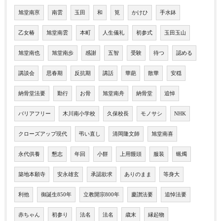
旭堂南亰
南雲
玉田
和
筧
かけひ
手水鉢
乙女椿
旭堂南雲
本町
人生儀礼
初参式
玉田玉山
旭堂南也
旭堂南歩
感謝
五智
受験
待つ
認める
講談会
思春期
反抗期
講話
華葩
散華
安穏
納骨堂法要
勤行
お骨
旭堂南舟
納骨堂
追悼
バリアフリー
木川南小学校
久保校長
モノサシ
NHK
クローズアップ現代
弔い直し
清岡隆文師
旭堂南喜
永代供養
懇志
年回
小餅
上用饅頭
服装
蝋燭
築地本願寺
安永雄玄
承認欲求
ありのまま
等身大
利他
御誕生850年
立教開宗800年
慶讃法要
追悼法要
赤ちゃん
初参り
法名
法名
歳末
縁起物