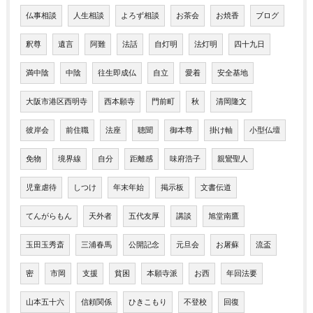
仏事相談
人生相談
よろず相談
お茶会
お焼香
ブログ
釈尊
遺言
阿難
法話
自灯明
法灯明
四十九日
満中陰
中陰
往生即成仏
自立
愛着
安全基地
大阪市港区西明寺
西本願寺
門前町
秋
清岡隆文
彼岸会
前住職
法座
聴聞
御本尊
掛け軸
小型仏壇
免物
境界線
自分
距離感
味府浩子
親鸞聖人
児童虐待
しつけ
年末年始
掲示板
文書伝道
てんがらもん
天外者
五代友厚
講談
旭堂南鷹
玉田玉秀斎
三浦春馬
公開記念
元旦会
お屠蘇
流盃
密
市岡
支援
貧困
本願寺派
お西
年回法要
山本五十六
信頼関係
ひきこもり
不登校
回復