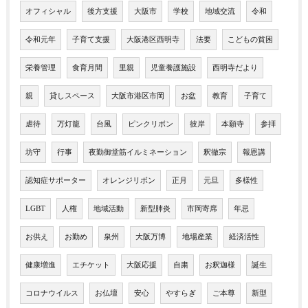
オフィシャル
後方支援
大阪市
学校
地域交流
令和
令和元年
子育て支援
大阪港区西明寺
法要
こどもの貧困
栄養管理
食育月間
里親
児童養護施設
西明寺だより
親
貸しスペース
大阪市港区市岡
お盆
教育
子育て
虐待
万灯籠
台風
ピンクリボン
彼岸
本願寺
参拝
坊守
行事
夜勤御堂筋イルミネーション
釈徹宗
報恩講
認知症サポーター
オレンジリボン
正月
元旦
多様性
LGBT
人権
地域活動
新型肺炎
市岡寄席
年忌
お供え
お勤め
泉州
大阪万博
地場産業
経済活性
健康増進
エチケット
大阪応援
自粛
お釈迦様
誕生
コロナウイルス
お仏壇
安心
やすらぎ
ご本尊
新型