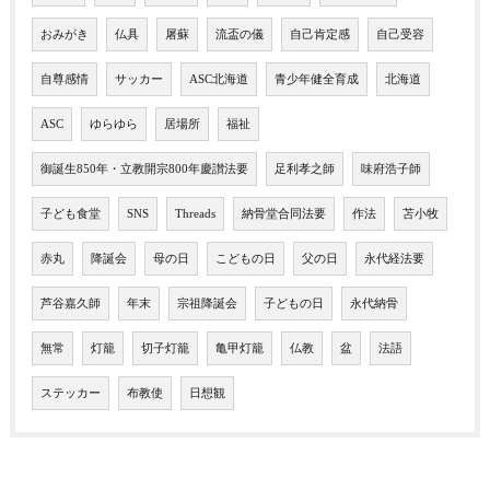
おみがき
仏具
屠蘇
流盃の儀
自己肯定感
自己受容
自尊感情
サッカー
ASC北海道
青少年健全育成
北海道
ASC
ゆらゆら
居場所
福祉
御誕生850年・立教開宗800年慶讃法要
足利孝之師
味府浩子師
子ども食堂
SNS
Threads
納骨堂合同法要
作法
苫小牧
赤丸
降誕会
母の日
こどもの日
父の日
永代経法要
芦谷嘉久師
年末
宗祖降誕会
子どもの日
永代納骨
無常
灯籠
切子灯籠
亀甲灯籠
仏教
盆
法語
ステッカー
布教使
日想観