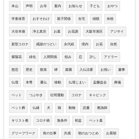
本山
声明
お寺
案内
お知らせ
子ども
おやつ
学童保育
おすそわけ
親子関係
在宅
傾聴
休校
大谷本廟
浄土真宗
お墓
お花講
大阪市港区
アジサイ
新型コロナ
感謝のつどい
永代経
境内
お花
自然
紫陽花
緑化
人間関係
怨み
忍
許し
アドラー
慈悲
歴史
散策
碑
庭園
入仏法要
お祝い
慶事
仏壇
本尊
遷仏
移動
仏壇じまい
盂蘭盆会
葬儀
ペット
つぶやき
社明運動
コロナ
キャピック
ペット葬
仏縁
犬
猫
動物
読書
教誨師
キリスト教
コロナ禍
無条件
初盆
ペット墓
グリーフワーク
喪の仕事
共感
朝のおつとめ
お晨朝