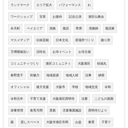
ランドマーク
エリア拡大
パフォーマンス
わ
ワークショップ
甘茶
お接待
記念公演
港区仏教会
弁天町
ベイエリア
浪曲
落語
寄席
浪曲師
落語家
マスメディア
伝統芸能
日本文化
居場所づくり
拠り所
万博開催近い
活性化
お寺イベント
お寺主催
コミュニティづくり
港区コミュニティ
大阪港区
桂福丸
春野恵子
街魅力
地域資源
地域人材
法事
納骨
オフィシャル
後方支援
大阪市
学校
地域交流
令和
令和元年
子育て支援
大阪港区西明寺
法要
こどもの貧困
栄養管理
食育月間
里親
児童養護施設
西明寺だより
親
貸しスペース
大阪市港区市岡
お盆
教育
子育て