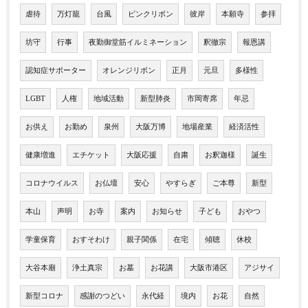
虐待
万灯籠
台風
ピンクリボン
彼岸
本願寺
参拝
坊守
行事
夜勤御堂筋イルミネーション
釈徹宗
報恩講
認知症サポーター
オレンジリボン
正月
元旦
多様性
LGBT
人権
地域活動
新型肺炎
市岡寄席
年忌
お供え
お勤め
泉州
大阪万博
地場産業
経済活性
健康増進
エチケット
大阪応援
自粛
お釈迦様
誕生
コロナウイルス
お仏壇
安心
やすらぎ
ご本尊
新型
本山
声明
お寺
案内
お知らせ
子ども
おやつ
学童保育
おすそわけ
親子関係
在宅
傾聴
休校
大谷本廟
浄土真宗
お墓
お花講
大阪市港区
アジサイ
新型コロナ
感謝のつどい
永代経
境内
お花
自然