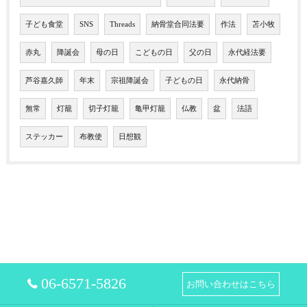
子ども食堂
SNS
Threads
納骨堂合同法要
作法
苫小牧
赤丸
降誕会
母の日
こどもの日
父の日
永代経法要
芦谷嘉久師
年末
宗祖降誕会
子どもの日
永代納骨
無常
灯籠
切子灯籠
亀甲灯籠
仏教
盆
法語
ステッカー
布教使
日想観
06-6571-5826
お問い合わせはこちら