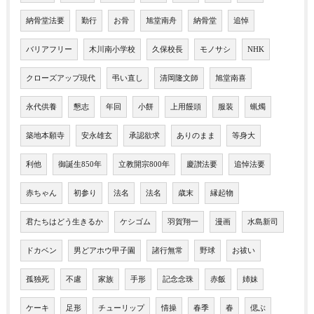
納骨堂法要
勤行
お骨
旭堂南舟
納骨堂
追悼
バリアフリー
木川南小学校
久保校長
モノサシ
NHK
クローズアップ現代
弔い直し
清岡隆文師
旭堂南喜
永代供養
懇志
年回
小餅
上用饅頭
服装
蝋燭
築地本願寺
安永雄玄
承認欲求
ありのまま
等身大
利他
御誕生850年
立教開宗800年
慶讃法要
追悼法要
赤ちゃん
初参り
法名
法名
歳末
縁起物
君たちはどう生きるか
ケシゴム
羽賀翔一
漫画
水島新司
ドカベン
男どアホウ甲子園
諸行無常
野球
お祓い
孤独死
不慮
家族
手形
記念念珠
赤飯
姉妹
ケーキ
足形
チューリップ
情操
春季
春
偲ぶ