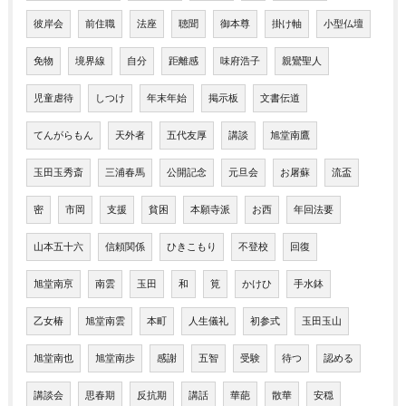
彼岸会
前住職
法座
聴聞
御本尊
掛け軸
小型仏壇
免物
境界線
自分
距離感
味府浩子
親鸞聖人
児童虐待
しつけ
年末年始
掲示板
文書伝道
てんがらもん
天外者
五代友厚
講談
旭堂南鷹
玉田玉秀斎
三浦春馬
公開記念
元旦会
お屠蘇
流盃
密
市岡
支援
貧困
本願寺派
お西
年回法要
山本五十六
信頼関係
ひきこもり
不登校
回復
旭堂南亰
南雲
玉田
和
筧
かけひ
手水鉢
乙女椿
旭堂南雲
本町
人生儀礼
初参式
玉田玉山
旭堂南也
旭堂南歩
感謝
五智
受験
待つ
認める
講談会
思春期
反抗期
講話
華葩
散華
安穏