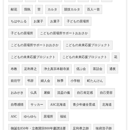
献花
我執
苦
カルタ
競技カルタ
百人一首
ちはやふる
お菓子
お菓子
子どもの居場所
子どもの居場所
こどもの居場所サポートおおさか
こどもの居場所サポートおおさか
こどもの未来応援プロジェクト
こどもの未来応援プロジェクト
こどもの未来応援プロジェクト
花
布教
足利孝之
浄土真宗本願寺派
偲ぶ会
茶話会
通夜
前坊守
弔辞
婦人会
秋季
小学校
町たんけん
おみがき
仏具
屠蘇
流盃の儀
自己肯定感
自己受容
自尊感情
サッカー
ASC北海道
青少年健全育成
北海道
ASC
ゆらゆら
居場所
福祉
御誕生850年・立教開宗800年慶讃法要
足利孝之師
味府浩子師