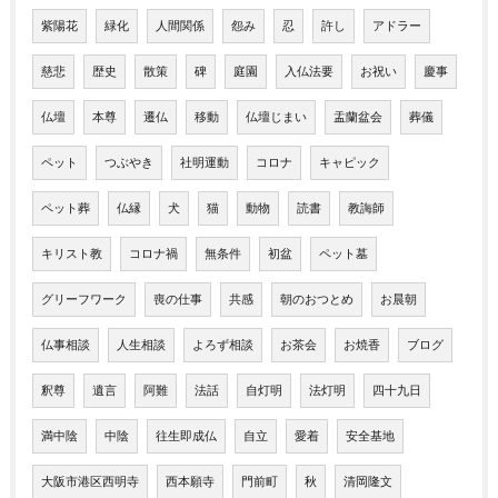
紫陽花
緑化
人間関係
怨み
忍
許し
アドラー
慈悲
歴史
散策
碑
庭園
入仏法要
お祝い
慶事
仏壇
本尊
遷仏
移動
仏壇じまい
盂蘭盆会
葬儀
ペット
つぶやき
社明運動
コロナ
キャピック
ペット葬
仏縁
犬
猫
動物
読書
教誨師
キリスト教
コロナ禍
無条件
初盆
ペット墓
グリーフワーク
喪の仕事
共感
朝のおつとめ
お晨朝
仏事相談
人生相談
よろず相談
お茶会
お焼香
ブログ
釈尊
遺言
阿難
法話
自灯明
法灯明
四十九日
満中陰
中陰
往生即成仏
自立
愛着
安全基地
大阪市港区西明寺
西本願寺
門前町
秋
清岡隆文