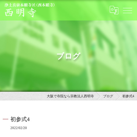
ブログ
大阪で寺院なら宗教法人西明寺
ブログ
初参式4
初参式4
2022/02/20