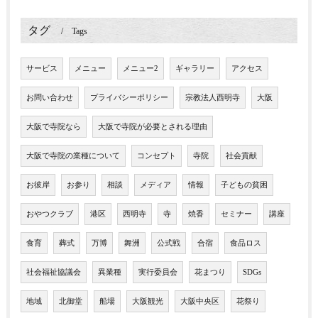
タグ
Tags
サービス
メニュー
メニュー2
ギャラリー
アクセス
お問い合わせ
プライバシーポリシー
宗教法人西明寺
大阪
大阪で寺院なら
大阪で寺院が必要とされる理由
大阪で寺院の業種について
コンセプト
寺院
社会貢献
お彼岸
お参り
相談
メディア
情報
子どもの貧困
おやつクラブ
港区
西明寺
寺
焼香
セミナー
講座
食育
葬式
万博
舞洲
公式戦
合宿
食品ロス
社会福祉協議会
異業種
実行委員会
花まつり
SDGs
地域
北御堂
船場
大阪観光
大阪中央区
花祭り