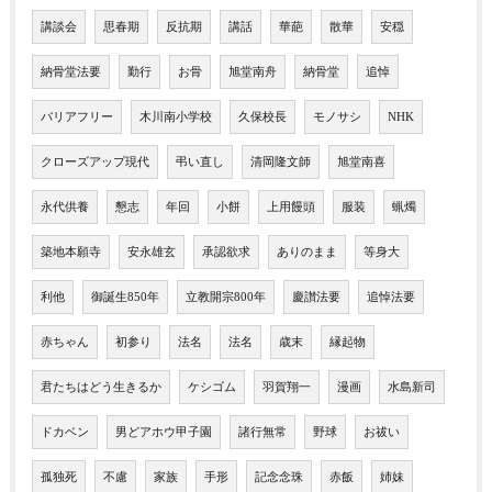
講談会
思春期
反抗期
講話
華葩
散華
安穏
納骨堂法要
勤行
お骨
旭堂南舟
納骨堂
追悼
バリアフリー
木川南小学校
久保校長
モノサシ
NHK
クローズアップ現代
弔い直し
清岡隆文師
旭堂南喜
永代供養
懇志
年回
小餅
上用饅頭
服装
蝋燭
築地本願寺
安永雄玄
承認欲求
ありのまま
等身大
利他
御誕生850年
立教開宗800年
慶讃法要
追悼法要
赤ちゃん
初参り
法名
法名
歳末
縁起物
君たちはどう生きるか
ケシゴム
羽賀翔一
漫画
水島新司
ドカベン
男どアホウ甲子園
諸行無常
野球
お祓い
孤独死
不慮
家族
手形
記念念珠
赤飯
姉妹