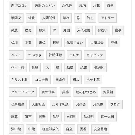
新型コロナ
感謝のつどい
永代経
境内
お花
自然
紫陽花
緑化
人間関係
怨み
忍
許し
アドラー
慈悲
歴史
散策
碑
庭園
入仏法要
お祝い
慶事
仏壇
本尊
遷仏
移動
仏壇じまい
盂蘭盆会
葬儀
ペット
つぶやき
社明運動
コロナ
キャピック
ペット葬
仏縁
犬
猫
動物
読書
教誨師
キリスト教
コロナ禍
無条件
初盆
ペット墓
グリーフワーク
喪の仕事
共感
朝のおつとめ
お晨朝
仏事相談
人生相談
よろず相談
お茶会
お焼香
ブログ
釈尊
遺言
阿難
法話
自灯明
法灯明
四十九日
満中陰
中陰
往生即成仏
自立
愛着
安全基地