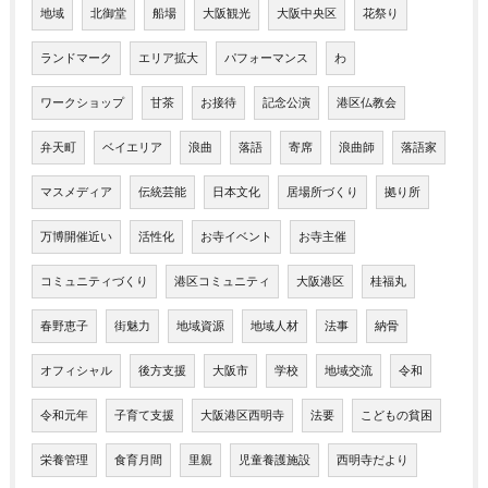
地域
北御堂
船場
大阪観光
大阪中央区
花祭り
ランドマーク
エリア拡大
パフォーマンス
わ
ワークショップ
甘茶
お接待
記念公演
港区仏教会
弁天町
ベイエリア
浪曲
落語
寄席
浪曲師
落語家
マスメディア
伝統芸能
日本文化
居場所づくり
拠り所
万博開催近い
活性化
お寺イベント
お寺主催
コミュニティづくり
港区コミュニティ
大阪港区
桂福丸
春野恵子
街魅力
地域資源
地域人材
法事
納骨
オフィシャル
後方支援
大阪市
学校
地域交流
令和
令和元年
子育て支援
大阪港区西明寺
法要
こどもの貧困
栄養管理
食育月間
里親
児童養護施設
西明寺だより