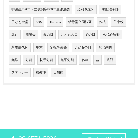
御誕生850年・立教開宗800年慶讃法要
足利孝之師
味府浩子師
子ども食堂
SNS
Threads
納骨堂合同法要
作法
苫小牧
赤丸
降誕会
母の日
こどもの日
父の日
永代経法要
芦谷嘉久師
年末
宗祖降誕会
子どもの日
永代納骨
無常
灯籠
切子灯籠
亀甲灯籠
仏教
盆
法語
ステッカー
布教使
日想観