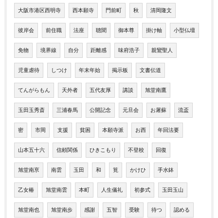
大阪市港区西明寺
西本願寺
門前町
秋
清岡隆文
彼岸会
前住職
法座
聴聞
御本尊
掛け軸
小型仏壇
免物
境界線
自分
距離感
味府浩子
親鸞聖人
児童虐待
しつけ
年末年始
掲示板
文書伝道
てんがらもん
天外者
五代友厚
講談
旭堂南鷹
玉田玉秀斎
三浦春馬
公開記念
元旦会
お屠蘇
流盃
密
市岡
支援
貧困
本願寺派
お西
年回法要
山本五十六
信頼関係
ひきこもり
不登校
回復
旭堂南亰
南雲
玉田
和
筧
かけひ
手水鉢
乙女椿
旭堂南雲
本町
人生儀礼
初参式
玉田玉山
旭堂南也
旭堂南歩
感謝
五智
受験
待つ
認める