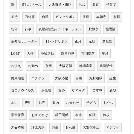
親
貸しスペース
大阪市港区市岡
お盆
教育
子育て
虐待
万灯籠
台風
ピンクリボン
彼岸
本願寺
参拝
坊守
行事
夜勤御堂筋イルミネーション
釈徹宗
報恩講
認知症サポーター
オレンジリボン
正月
元旦
多様性
LGBT
人権
地域活動
新型肺炎
市岡寄席
年忌
お供え
お勤め
泉州
大阪万博
地場産業
経済活性
健康増進
エチケット
大阪応援
自粛
お釈迦様
誕生
コロナウイルス
お仏壇
安心
やすらぎ
ご本尊
新型
本山
声明
お寺
案内
お知らせ
子ども
おやつ
学童保育
おすそわけ
親子関係
在宅
傾聴
休校
大谷本廟
浄土真宗
お墓
お花講
大阪市港区
アジサイ