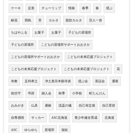
ケーキ
足形
チューリップ
情操
春季
春
偲ぶ
献花
我執
苦
カルタ
競技カルタ
百人一首
ちはやふる
お菓子
お菓子
子どもの居場所
子どもの居場所
こどもの居場所サポートおおさか
こどもの居場所サポートおおさか
こどもの未来応援プロジェクト
こどもの未来応援プロジェクト
こどもの未来応援プロジェクト
花
布教
足利孝之
浄土真宗本願寺派
偲ぶ会
茶話会
通夜
前坊守
弔辞
婦人会
秋季
小学校
町たんけん
おみがき
仏具
屠蘇
流盃の儀
自己肯定感
自己受容
自尊感情
サッカー
ASC北海道
青少年健全育成
北海道
ASC
ゆらゆら
居場所
福祉