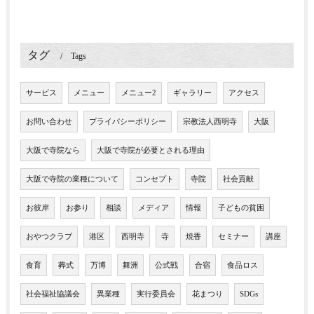
タグ
Tags
サービス
メニュー
メニュー2
ギャラリー
アクセス
お問い合わせ
プライバシーポリシー
宗教法人西明寺
大阪
大阪で寺院なら
大阪で寺院が必要とされる理由
大阪で寺院の業種について
コンセプト
寺院
社会貢献
お彼岸
お参り
相談
メディア
情報
子どもの貧困
おやつクラブ
港区
西明寺
寺
焼香
セミナー
講座
食育
葬式
万博
舞洲
公式戦
合宿
食品ロス
社会福祉協議会
異業種
実行委員会
花まつり
SDGs