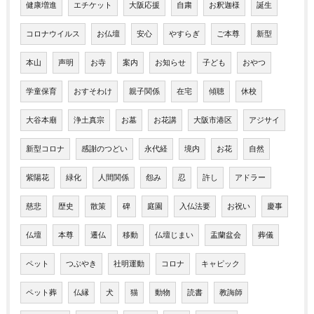
健康増進
エチケット
大阪応援
自粛
お釈迦様
誕生
コロナウイルス
お仏壇
安心
やすらぎ
ご本尊
新型
本山
声明
お寺
案内
お知らせ
子ども
おやつ
学童保育
おすそわけ
親子関係
在宅
傾聴
休校
大谷本廟
浄土真宗
お墓
お花講
大阪市港区
アジサイ
新型コロナ
感謝のつどい
永代経
境内
お花
自然
紫陽花
緑化
人間関係
怨み
忍
許し
アドラー
慈悲
歴史
散策
碑
庭園
入仏法要
お祝い
慶事
仏壇
本尊
遷仏
移動
仏壇じまい
盂蘭盆会
葬儀
ペット
つぶやき
社明運動
コロナ
キャピック
ペット葬
仏縁
犬
猫
動物
読書
教誨師