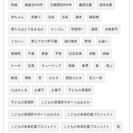
利他
御誕生850年
立教開宗800年
慶讃法要
追悼法要
赤ちゃん
初参り
法名
法名
歳末
縁起物
君たちはどう生きるか
ケシゴム
羽賀翔一
漫画
水島新司
ドカベン
男どアホウ甲子園
諸行無常
野球
お祓い
孤独死
不慮
家族
手形
記念念珠
赤飯
姉妹
ケーキ
足形
チューリップ
情操
春季
春
偲ぶ
献花
我執
苦
カルタ
競技カルタ
百人一首
ちはやふる
お菓子
お菓子
子どもの居場所
子どもの居場所
こどもの居場所サポートおおさか
こどもの居場所サポートおおさか
こどもの未来応援プロジェクト
こどもの未来応援プロジェクト
こどもの未来応援プロジェクト
花