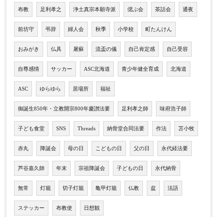
布教
足利孝之
浄土真宗本願寺派
偲ぶ会
茶話会
通夜
前坊守
弔辞
婦人会
秋季
小学校
町たんけん
おみがき
仏具
屠蘇
流盃の儀
自己肯定感
自己受容
自尊感情
サッカー
ASC北海道
青少年健全育成
北海道
ASC
ゆらゆら
居場所
福祉
御誕生850年・立教開宗800年慶讃法要
足利孝之師
味府浩子師
子ども食堂
SNS
Threads
納骨堂合同法要
作法
苫小牧
赤丸
降誕会
母の日
こどもの日
父の日
永代経法要
芦谷嘉久師
年末
宗祖降誕会
子どもの日
永代納骨
無常
灯籠
切子灯籠
亀甲灯籠
仏教
盆
法語
ステッカー
布教使
日想観