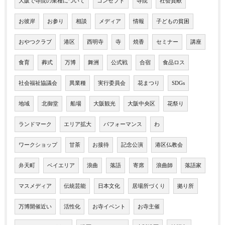
大阪で寺院の業種について
コンセプト
寺院
社会貢献
お彼岸
お参り
相談
メディア
情報
子どもの貧困
おやつクラブ
港区
西明寺
寺
焼香
セミナー
講座
食育
葬式
万博
舞洲
公式戦
合宿
食品ロス
社会福祉協議会
異業種
実行委員会
花まつり
SDGs
地域
北御堂
船場
大阪観光
大阪中央区
花祭り
ランドマーク
エリア拡大
パフォーマンス
わ
ワークショップ
甘茶
お接待
記念公演
港区仏教会
弁天町
ベイエリア
浪曲
落語
寄席
浪曲師
落語家
マスメディア
伝統芸能
日本文化
居場所づくり
拠り所
万博開催近い
活性化
お寺イベント
お寺主催