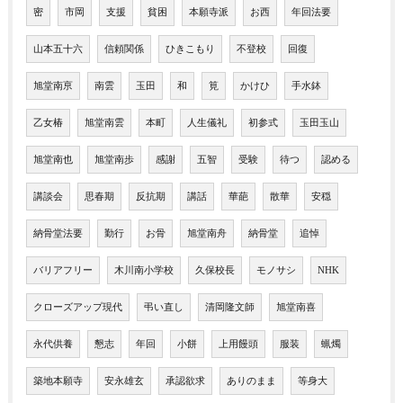
密
市岡
支援
貧困
本願寺派
お西
年回法要
山本五十六
信頼関係
ひきこもり
不登校
回復
旭堂南亰
南雲
玉田
和
筧
かけひ
手水鉢
乙女椿
旭堂南雲
本町
人生儀礼
初参式
玉田玉山
旭堂南也
旭堂南歩
感謝
五智
受験
待つ
認める
講談会
思春期
反抗期
講話
華葩
散華
安穏
納骨堂法要
勤行
お骨
旭堂南舟
納骨堂
追悼
バリアフリー
木川南小学校
久保校長
モノサシ
NHK
クローズアップ現代
弔い直し
清岡隆文師
旭堂南喜
永代供養
懇志
年回
小餅
上用饅頭
服装
蝋燭
築地本願寺
安永雄玄
承認欲求
ありのまま
等身大