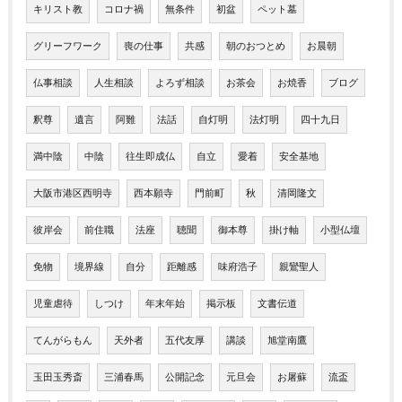
キリスト教
コロナ禍
無条件
初盆
ペット墓
グリーフワーク
喪の仕事
共感
朝のおつとめ
お晨朝
仏事相談
人生相談
よろず相談
お茶会
お焼香
ブログ
釈尊
遺言
阿難
法話
自灯明
法灯明
四十九日
満中陰
中陰
往生即成仏
自立
愛着
安全基地
大阪市港区西明寺
西本願寺
門前町
秋
清岡隆文
彼岸会
前住職
法座
聴聞
御本尊
掛け軸
小型仏壇
免物
境界線
自分
距離感
味府浩子
親鸞聖人
児童虐待
しつけ
年末年始
掲示板
文書伝道
てんがらもん
天外者
五代友厚
講談
旭堂南鷹
玉田玉秀斎
三浦春馬
公開記念
元旦会
お屠蘇
流盃