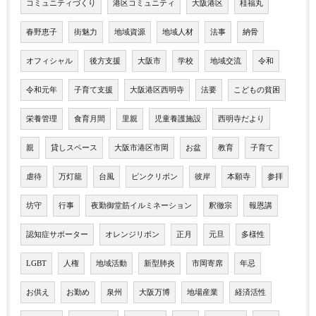
コミュニティづくり
港区コミュニティ
大阪港区
桂福丸
春野恵子
街魅力
地域資源
地域人材
法事
納骨
オフィシャル
後方支援
大阪市
学校
地域交流
令和
令和元年
子育て支援
大阪港区西明寺
法要
こどもの貧困
栄養管理
食育月間
里親
児童養護施設
西明寺だより
親
貸しスペース
大阪市港区市岡
お盆
教育
子育て
虐待
万灯籠
台風
ピンクリボン
彼岸
本願寺
参拝
坊守
行事
夜勤御堂筋イルミネーション
釈徹宗
報恩講
認知症サポーター
オレンジリボン
正月
元旦
多様性
LGBT
人権
地域活動
新型肺炎
市岡寄席
年忌
お供え
お勤め
泉州
大阪万博
地場産業
経済活性