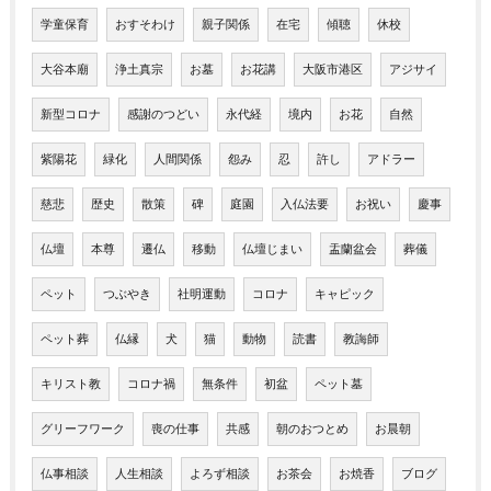
学童保育
おすそわけ
親子関係
在宅
傾聴
休校
大谷本廟
浄土真宗
お墓
お花講
大阪市港区
アジサイ
新型コロナ
感謝のつどい
永代経
境内
お花
自然
紫陽花
緑化
人間関係
怨み
忍
許し
アドラー
慈悲
歴史
散策
碑
庭園
入仏法要
お祝い
慶事
仏壇
本尊
遷仏
移動
仏壇じまい
盂蘭盆会
葬儀
ペット
つぶやき
社明運動
コロナ
キャピック
ペット葬
仏縁
犬
猫
動物
読書
教誨師
キリスト教
コロナ禍
無条件
初盆
ペット墓
グリーフワーク
喪の仕事
共感
朝のおつとめ
お晨朝
仏事相談
人生相談
よろず相談
お茶会
お焼香
ブログ