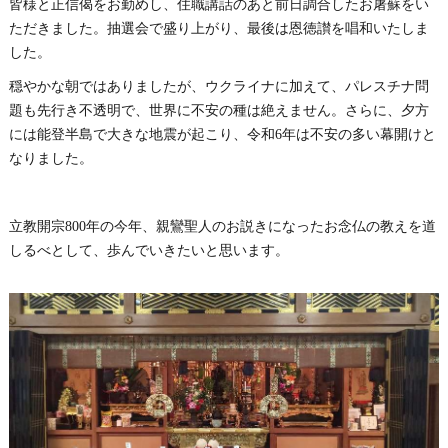
皆様と正信偈をお勤めし、住職講話のあと前日調合したお屠蘇をい
ただきました。抽選会で盛り上がり、最後は恩徳讃を唱和いたしま
した。
穏やかな朝ではありましたが、ウクライナに加えて、パレスチナ問
題も先行き不透明で、世界に不安の種は絶えません。さらに、夕方
には能登半島で大きな地震が起こり、令和6年は不安の多い幕開けと
なりました。
立教開宗800年の今年、親鸞聖人のお説きになったお念仏の教えを道
しるべとして、歩んでいきたいと思います。