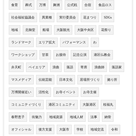
食育
葬式
万博
舞洲
公式戦
合宿
食品ロス
社会福祉協議会
異業種
実行委員会
花まつり
SDGs
地域
北御堂
船場
大阪観光
大阪中央区
花祭り
ランドマーク
エリア拡大
パフォーマンス
わ
ワークショップ
甘茶
お接待
記念公演
港区仏教会
弁天町
ベイエリア
浪曲
落語
寄席
浪曲師
落語家
マスメディア
伝統芸能
日本文化
居場所づくり
拠り所
万博開催近い
活性化
お寺イベント
お寺主催
コミュニティづくり
港区コミュニティ
大阪港区
桂福丸
春野恵子
街魅力
地域資源
地域人材
法事
納骨
オフィシャル
後方支援
大阪市
学校
地域交流
令和