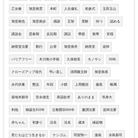
乙女椿
旭堂南雲
本町
人生儀礼
初参式
玉田玉山
旭堂南也
旭堂南歩
感謝
五智
受験
待つ
認める
講談会
思春期
反抗期
講話
華葩
散華
安穏
納骨堂法要
勤行
お骨
旭堂南舟
納骨堂
追悼
バリアフリー
木川南小学校
久保校長
モノサシ
NHK
クローズアップ現代
弔い直し
清岡隆文師
旭堂南喜
永代供養
懇志
年回
小餅
上用饅頭
服装
蝋燭
築地本願寺
安永雄玄
承認欲求
ありのまま
等身大
利他
御誕生850年
立教開宗800年
慶讃法要
追悼法要
赤ちゃん
初参り
法名
法名
歳末
縁起物
君たちはどう生きるか
ケシゴム
羽賀翔一
漫画
水島新司