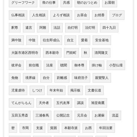
グリーフワーク
喪の仕事
共感
朝のおつとめ
お晨朝
仏事相談
人生相談
よろず相談
お茶会
お焼香
ブログ
釈尊
遺言
阿難
法話
自灯明
法灯明
四十九日
満中陰
中陰
往生即成仏
自立
愛着
安全基地
大阪市港区西明寺
西本願寺
門前町
秋
清岡隆文
彼岸会
前住職
法座
聴聞
御本尊
掛け軸
小型仏壇
免物
境界線
自分
距離感
味府浩子
親鸞聖人
児童虐待
しつけ
年末年始
掲示板
文書伝道
てんがらもん
天外者
五代友厚
講談
旭堂南鷹
玉田玉秀斎
三浦春馬
公開記念
元旦会
お屠蘇
流盃
密
市岡
支援
貧困
本願寺派
お西
年回法要