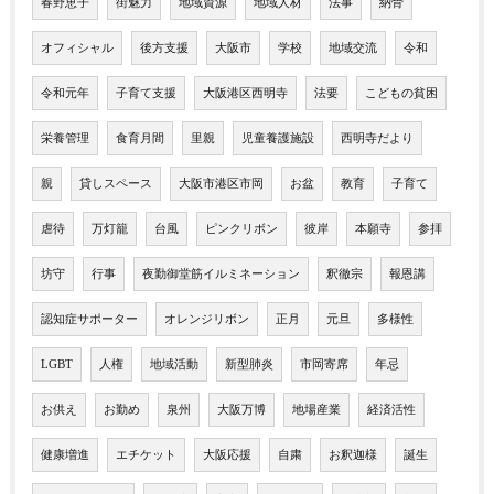
春野恵子
街魅力
地域資源
地域人材
法事
納骨
オフィシャル
後方支援
大阪市
学校
地域交流
令和
令和元年
子育て支援
大阪港区西明寺
法要
こどもの貧困
栄養管理
食育月間
里親
児童養護施設
西明寺だより
親
貸しスペース
大阪市港区市岡
お盆
教育
子育て
虐待
万灯籠
台風
ピンクリボン
彼岸
本願寺
参拝
坊守
行事
夜勤御堂筋イルミネーション
釈徹宗
報恩講
認知症サポーター
オレンジリボン
正月
元旦
多様性
LGBT
人権
地域活動
新型肺炎
市岡寄席
年忌
お供え
お勤め
泉州
大阪万博
地場産業
経済活性
健康増進
エチケット
大阪応援
自粛
お釈迦様
誕生