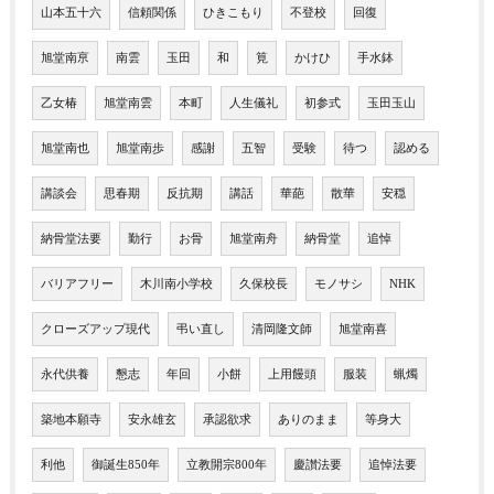
山本五十六
信頼関係
ひきこもり
不登校
回復
旭堂南亰
南雲
玉田
和
筧
かけひ
手水鉢
乙女椿
旭堂南雲
本町
人生儀礼
初参式
玉田玉山
旭堂南也
旭堂南歩
感謝
五智
受験
待つ
認める
講談会
思春期
反抗期
講話
華葩
散華
安穏
納骨堂法要
勤行
お骨
旭堂南舟
納骨堂
追悼
バリアフリー
木川南小学校
久保校長
モノサシ
NHK
クローズアップ現代
弔い直し
清岡隆文師
旭堂南喜
永代供養
懇志
年回
小餅
上用饅頭
服装
蝋燭
築地本願寺
安永雄玄
承認欲求
ありのまま
等身大
利他
御誕生850年
立教開宗800年
慶讃法要
追悼法要