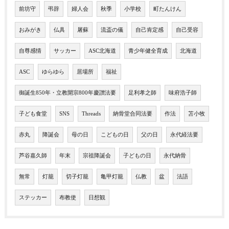
前坊守
弔辞
婦人会
秋季
小学校
町たんけん
おみがき
仏具
屠蘇
流盃の儀
自己肯定感
自己受容
自尊感情
サッカー
ASC北海道
青少年健全育成
北海道
ASC
ゆらゆら
居場所
福祉
御誕生850年・立教開宗800年慶讃法要
足利孝之師
味府浩子師
子ども食堂
SNS
Threads
納骨堂合同法要
作法
苫小牧
赤丸
降誕会
母の日
こどもの日
父の日
永代経法要
芦谷嘉久師
年末
宗祖降誕会
子どもの日
永代納骨
無常
灯籠
切子灯籠
亀甲灯籠
仏教
盆
法語
ステッカー
布教使
日想観