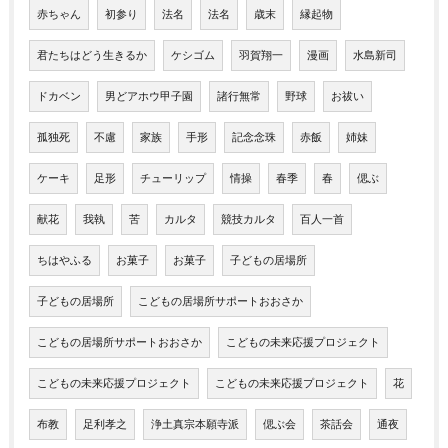
赤ちゃん
初参り
法名
法名
歳末
縁起物
君たちはどう生きるか
ケシゴム
羽賀翔一
漫画
水島新司
ドカベン
男どアホウ甲子園
諸行無常
野球
お祓い
孤独死
不慮
家族
手形
記念念珠
赤飯
姉妹
ケーキ
足形
チューリップ
情操
春季
春
偲ぶ
献花
我執
苦
カルタ
競技カルタ
百人一首
ちはやふる
お菓子
お菓子
子どもの居場所
子どもの居場所
こどもの居場所サポートおおさか
こどもの居場所サポートおおさか
こどもの未来応援プロジェクト
こどもの未来応援プロジェクト
こどもの未来応援プロジェクト
花
布教
足利孝之
浄土真宗本願寺派
偲ぶ会
茶話会
通夜