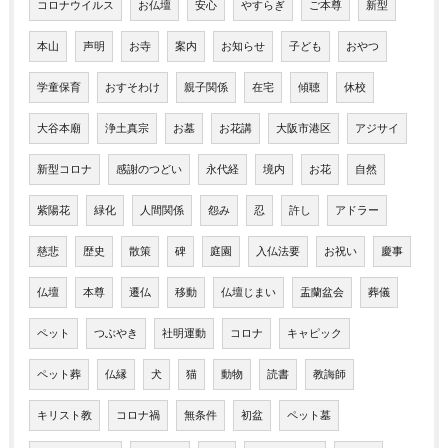
コロナウイルス
お仏壇
安心
やすらぎ
ご本尊
新型
本山
声明
お寺
案内
お知らせ
子ども
おやつ
学童保育
おすそわけ
親子関係
在宅
傾聴
休校
大谷本廟
浄土真宗
お墓
お花講
大阪市港区
アジサイ
新型コロナ
感謝のつどい
永代経
境内
お花
自然
紫陽花
緑化
人間関係
怨み
忍
許し
アドラー
慈悲
歴史
散策
碑
庭園
入仏法要
お祝い
慶事
仏壇
本尊
遷仏
移動
仏壇じまい
盂蘭盆会
葬儀
ペット
つぶやき
社明運動
コロナ
キャピック
ペット葬
仏縁
犬
猫
動物
読書
教誨師
キリスト教
コロナ禍
無条件
初盆
ペット墓